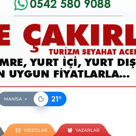
------------------------------------------------------------------------
21
°
MANISA
VİDEOLAR
YAZARLAR