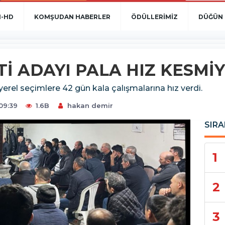
N-HD
KOMŞUDAN HABERLER
ÖDÜLLERİMİZ
DÜĞÜN 
İ ADAYI PALA HIZ KESMİ
erel seçimlere 42 gün kala çalışmalarına hız verdi.
09:39
1.6B
hakan demir
SIRA
1
2
3