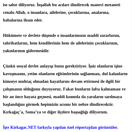
ise sabır diliyoruz. İnşallah bu acıları dindirecek manevi metaneti
cenabı Allah, o insanlara, ailelerine, çocuklarına, analarına,
babalarına ihsan eder.
Hükümete ve devlete düşende o insanlarımızın maddi zararlarını,
tahribatlarını, hem kendilerinin hem de ailelerinin çocuklarının,
yakınlarının gidermesidir.
Çünkü sosyal devlet anlayışı bunu gerektiriyor. İşsiz olanların işine
kavuşmasını, yetim olanların eğitimlerinin sağlanması, dul kalanların
kimseye muhtaç olmadan hayatlarını devam ettirmesi ile ilgili bir
çalışmanın olduğunu duyuyoruz. Fakat bunların lafta kalmaması ve
bir an önce hayata geçmesi, maddi kısımda da yaraların sarılmaya
başlandığını görmek hepimizin acısını bir nebze dindirecektir.
Kırkağaç’a, Soma’ya ve diğer ilçelere başsağlığı diliyorum.
İşte Kirkagac.NET farkıyla yapılan özel röportajdan görüntüler.