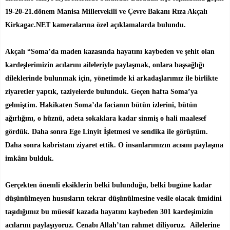
19-20-21.dönem Manisa Milletvekili ve Çevre Bakanı Rıza Akçalı
Kirkagac.NET kameralarına özel açıklamalarda bulundu.
Akçalı “Soma’da maden kazasında hayatını kaybeden ve şehit olan
kardeşlerimizin acılarını aileleriyle paylaşmak, onlara başsağlığı
dileklerinde bulunmak için, yönetimde ki arkadaşlarımız ile birlikte
ziyaretler yaptık, taziyelerde bulunduk. Geçen hafta Soma’ya
gelmiştim. Hakikaten Soma’da facianın bütün izlerini, bütün
ağırlığını, o hüznü, adeta sokaklara kadar sinmiş o hali maalesef
gördük. Daha sonra Ege Linyit İşletmesi ve sendika ile görüştüm.
Daha sonra kabristanı ziyaret ettik. O insanlarımızın acısını paylaşma
imkânı bulduk.
Gerçekten önemli eksiklerin belki bulunduğu, belki bugüne kadar
düşünülmeyen hususların tekrar düşünülmesine vesile olacak ümidini
taşıdığımız bu müessif kazada hayatını kaybeden 301 kardeşimizin
acılarını paylaşıyoruz. Cenabı Allah’tan rahmet diliyoruz. Ailelerine