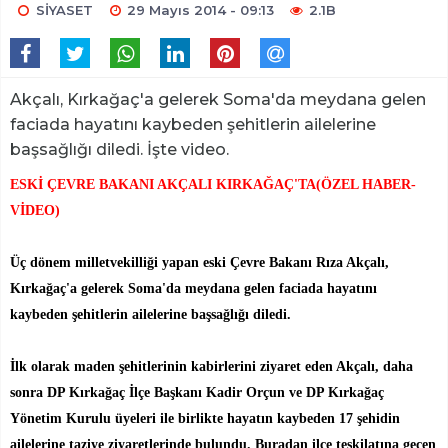
SİYASET
29 Mayıs 2014 - 09:13
2.1B
Akçalı, Kırkağaç'a gelerek Soma'da meydana gelen
faciada hayatını kaybeden şehitlerin ailelerine
başsağlığı diledi. İşte video.
ESKİ ÇEVRE BAKANI AKÇALI KIRKAĞAÇ'TA(ÖZEL HABER-
VİDEO)
Üç dönem milletvekilliği yapan eski Çevre Bakanı Rıza Akçalı,
Kırkağaç'a gelerek Soma'da meydana gelen faciada hayatını
kaybeden şehitlerin ailelerine başsağlığı diledi.
İlk olarak maden şehitlerinin kabirlerini ziyaret eden Akçalı, daha
sonra DP Kırkağaç İlçe Başkanı Kadir Orçun ve DP Kırkağaç
Yönetim Kurulu üyeleri ile birlikte hayatın kaybeden 17 şehidin
ailelerine taziye ziyaretlerinde bulundu. Buradan ilçe teşkilatına geçen