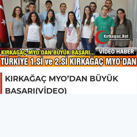
KIRKAĞAÇ MYO’DAN BÜYÜK
BAŞARI(VİDEO)
EĞİTİM
29 Mayıs 2014 - 22:51
3.7B
85 takımın katıldığı Üniversiteler arası Lojistik Vaka