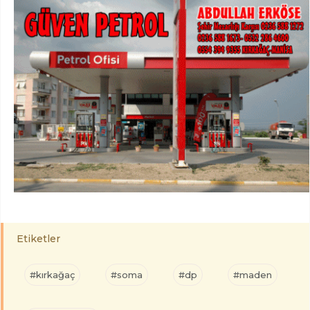
Etiketler
#kırkağaç
#soma
#dp
#maden