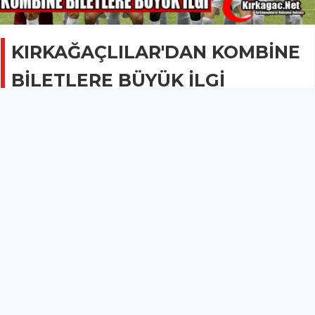
KIRKAĞAÇLILAR'DAN KOMBİNE
BİLETLERE BÜYÜK İLGİ
SPOR
16 Ağustos 2013 - 11:59
2B
Çakmak, düzenlediği basın toplantısında kombine
biletlere büyük ilgi olduğunu söyledi.
KIRKAĞAÇLILAR'DAN KOMBİNE BİLETLERE BÜYÜK İLGİ
Kırkağaçlılar Süper Lig'de mücadele eden Akhisar Belediyespor'a
geçen yıl olduğu gibi bu yılda tribünlerden destek vermeye
hazırlanıyor.