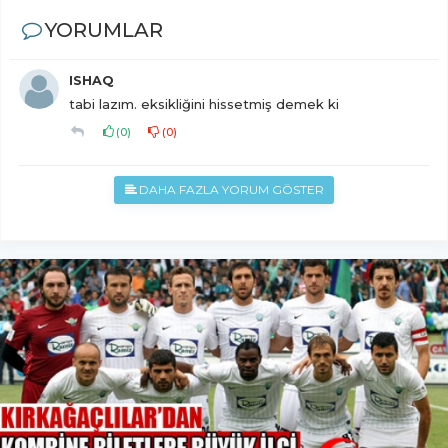
YORUMLAR
ISHAQ
tabi lazım. eksikliğini hissetmiş demek ki
(
0
)
(
0
)
DAHA FAZLA YORUM GÖSTER