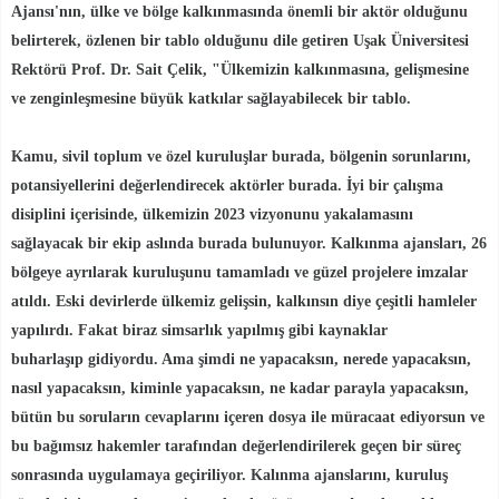
Ajansı'nın, ülke ve bölge kalkınmasında önemli bir aktör olduğunu
belirterek, özlenen bir tablo olduğunu dile getiren Uşak Üniversitesi
Rektörü Prof. Dr. Sait Çelik, "Ülkemizin kalkınmasına, gelişmesine
ve zenginleşmesine büyük katkılar sağlayabilecek bir tablo.
Kamu, sivil toplum ve özel kuruluşlar burada, bölgenin sorunlarını,
potansiyellerini değerlendirecek aktörler burada. İyi
bir çalışma
disiplini içerisinde, ülkemizin 2023 vizyonunu yakalamasını
sağlayacak bir ekip aslında burada bulunuyor. Kalkınma ajansları, 26
bölgeye ayrılarak kuruluşunu tamamladı ve güzel projelere imzalar
atıldı. Eski devirlerde ülkemiz gelişsin, kalkınsın diye çeşitli hamleler
yapılırdı. Fakat biraz simsarlık yapılmış gibi kaynaklar
buharlaşıp gidiyordu. Ama şimdi ne yapacaksın, nerede yapacaksın,
nasıl yapacaksın, kiminle yapacaksın, ne kadar parayla yapacaksın,
bütün bu soruların cevaplarını içeren dosya ile müracaat ediyorsun ve
bu bağımsız hakemler tarafından değerlendirilerek geçen bir süreç
sonrasında uygulamaya geçiriliyor. Kalınma ajanslarını, kuruluş