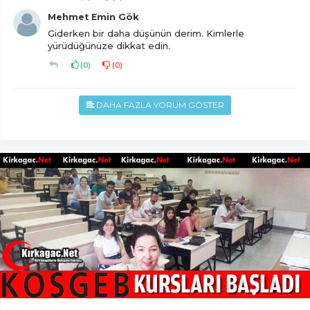
Mehmet Emin Gök
Giderken bir daha düşünün derim. Kimlerle
yürüdüğünüze dikkat edin.
(
0
)
(
0
)
DAHA FAZLA YORUM GÖSTER