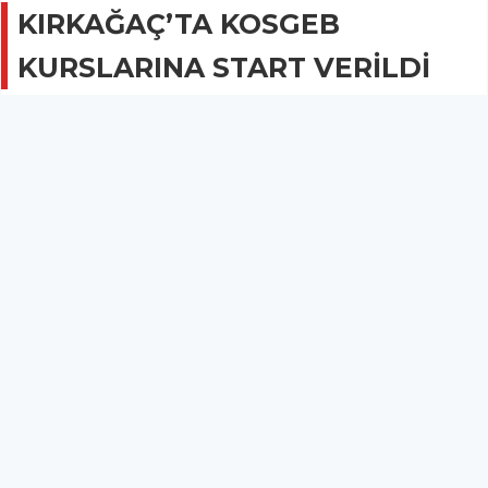
KIRKAĞAÇ’TA KOSGEB
KURSLARINA START VERİLDİ
GÜNCEL
05 Temmuz 2017 - 09:03
2.1B
Düzenlenen kurslar 27 Temmuz Perşembe gününe
kadar her hafta bir grup kursiyerin katılımı ile
gerçekleştirilecek.
KIRKAĞAÇ’TA KOSGEB KURSLARINA START VERİLDİ
KOSGEB Uygulamalı Girişimcilik Eğitimine Kırkağaç halkının yoğun
ilgi göstermesi sonucu 29 Temmuz Perşembe günü yapılan mülakatlar
sonucu belirlenen listelerle dört gruba ayrılan kursiyerlerden ilk grup
eğitime başladı.