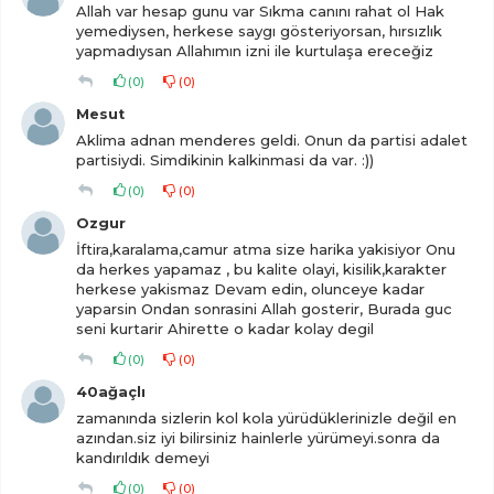
Allah var hesap gunu var Sıkma canını rahat ol Hak
yemediysen, herkese saygı gösteriyorsan, hırsızlık
yapmadıysan Allahımın izni ile kurtulaşa ereceğiz
(
0
)
(
0
)
Mesut
Aklima adnan menderes geldi. Onun da partisi adalet
partisiydi. Simdikinin kalkinmasi da var. :))
(
0
)
(
0
)
Ozgur
İftira,karalama,camur atma size harika yakisiyor Onu
da herkes yapamaz , bu kalite olayi, kisilik,karakter
herkese yakismaz Devam edin, olunceye kadar
yaparsin Ondan sonrasini Allah gosterir, Burada guc
seni kurtarir Ahirette o kadar kolay degil
(
0
)
(
0
)
40ağaçlı
zamanında sizlerin kol kola yürüdüklerinizle değil en
azından.siz iyi bilirsiniz hainlerle yürümeyi.sonra da
kandırıldık demeyi
(
0
)
(
0
)