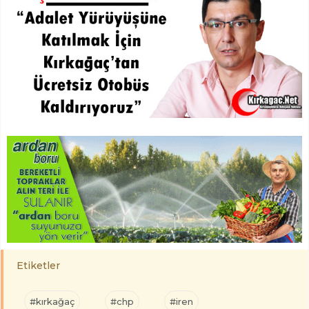
Etiketler
#kırkağaç
#chp
#iren