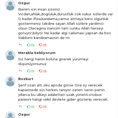
Ozgur
Benim icin insan sizsiniz
Vicdan,ahlak,dogruluk,durustluk cok sukur sizlerde var
O kadar iftira,karalama,camur atmaya karsi olgunluk
gostermeniz takdire sayan Allah sizlere yardimci
olsun Olacagina inancim tam cunku Allah herseyi
goruyor,biliyor Ne kadar algi calismasi yapsan da bos
Rabbimi kandiramazsin de mi
(
0
)
(
0
)
Merakla bekliyorum
Siz hangi hainin koluna girerek yürümeyi
düşünüyorsunuz
(
0
)
(
0
)
Bozkurt
Şerif ozan altı oku apoda görse Ona oy verecek
kapasitede sizi herkes tanıyor zaten. senin partin
yıllarca bu ülkeyi adaletten uzak yönetti.otobus
parasını hangi vekil devlete gider gösterip verecek.
(
0
)
(
0
)
Ozgur