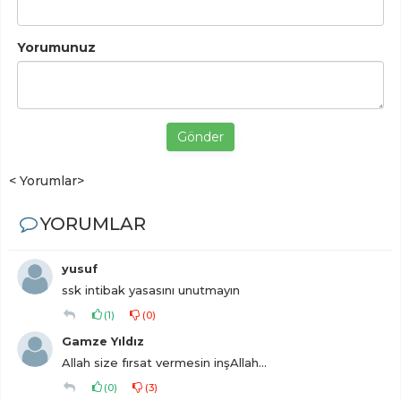
Yorumunuz
Gönder
< Yorumlar>
YORUMLAR
yusuf
ssk intibak yasasını unutmayın
(
1
)
(
0
)
Gamze Yıldız
Allah size fırsat vermesin inşAllah...
(
0
)
(
3
)