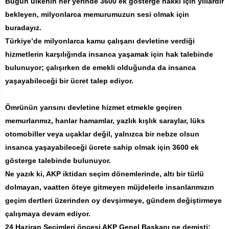
Bugün ülkenin her yerinde 3600 ek gösterge hakkı için yıllardır
bekleyen, milyonlarca memurumuzun sesi olmak için
buradayız.
Türkiye’de milyonlarca kamu çalışanı devletine verdiği
hizmetlerin karşılığında insanca yaşamak için hak talebinde
bulunuyor; çalışırken de emekli olduğunda da insanca
yaşayabileceği bir ücret talep ediyor.
Ömrünün yarısını devletine hizmet etmekle geçiren
memurlarımız, hanlar hamamlar, yazlık kışlık saraylar, lüks
otomobiller veya uçaklar değil, yalnızca bir nebze olsun
insanca yaşayabileceği ücrete sahip olmak için 3600 ek
gösterge talebinde bulunuyor.
Ne yazık ki, AKP iktidarı seçim dönemlerinde, altı bir türlü
dolmayan, vaatten öteye gitmeyen müjdelerle insanlarımızın
geçim dertleri üzerinden oy devşirmeye, gündem değiştirmeye
çalışmaya devam ediyor.
24 Haziran Seçimleri öncesi AKP Genel Başkanı ne demişti: