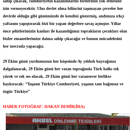
sahip çıkacak, cumhuriyetin kazanımlarını birilerinin yok etmesine
izin vermeyecektir. Ulus devlet olma bilincini taşımayan çevreler her
devirde olduğu gibi günümüzde de kendini göstermiş, andımıza ırkçı
yaftasını yapıştırarak bizi biz yapan değerlere savaş açmıştır. Yıllar
önce şehitlerimizin kanları ile kazandığımız toprakların çocukları olan
bizler emanetlerimize daima sahip çıkacağız ve bunun mücadelesini
her mecrada yapacağız.
29 Ekim günü yurdumuzun her köşesinde Ay yıldızlı bayrağımız
dalgalanacak, 29 Ekim günü her vatan toprağında Türk halkı tek
yürek ve tek ses olacak, 29 Ekim günü her vatansever birlikte
haykıracak: “Yaşasın Türkiye Cumhuriyeti, yaşasın tam bağımsız ve
özgür Türkiye”
HABER-FOTOĞRAF: HAKAN DEMİR(İHA)