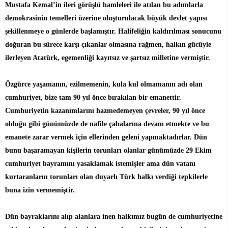
Mustafa Kemal’in ileri görüşlü hamleleri ile atılan bu adımlarla
demokrasinin temelleri üzerine oluşturulacak büyük devlet yapısı
şekillenmeye o günlerde başlamıştır. Halifeliğin kaldırılması sonucunu
doğuran bu sürece karşı çıkanlar olmasına rağmen, halkın gücüyle
ilerleyen Atatürk, egemenliği kayıtsız ve şartsız milletine vermiştir.
Özgürce yaşamanın, ezilmemenin, kula kul olmamanın adı olan
cumhuriyet, bize tam 90 yıl önce bırakılan bir emanettir.
Cumhuriyetin kazanımlarını hazmedemeyen çevreler, 90 yıl önce
olduğu gibi günümüzde de nafile çabalarına devam etmekte ve bu
emanete zarar vermek için ellerinden geleni yapmaktadırlar. Dün
bunu başaramayan kişilerin torunları olanlar günümüzde 29 Ekim
cumhuriyet bayramını yasaklamak istemişler ama dün vatanı
kurtaranların torunları olan duyarlı Türk halkı verdiği tepkilerle
buna izin vermemiştir.
Dün bayraklarını alıp alanlara inen halkımız bugün de cumhuriyetine