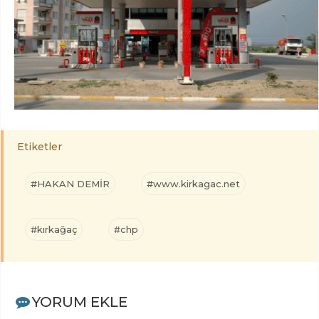
Etiketler
#HAKAN DEMİR
#www.kirkagac.net
#kırkağaç
#chp
YORUM EKLE