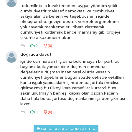
türk milletinin karakterine en uygun yönetim şekli
cumhuriyettir malesef demokrasi ve cumhuriyeti
askıya alan darbelerin ve teşebbüslerin içinde
olmuştur chp. geziye destek vererek ergenekonu
yok sayarak mahkemeleri itibarsızlaştırarak.
cumhuriyeti kutlamak bence marmaray gibi projeyi
ülkemize kazamdırmaktır
(
0
)
(
0
)
doğrucu davut
içinde cumhurdan hiç bir iz bulunmayan bir parti bu
bayramı kutlayamaz dine düşman cumhurun
değerlerine düşman insan nasıl olurda yaşasın
cumhuriyet diyebilirler bugün sözde cehape vekillleri
kürsü işgali yapıcaklarmış neden başörtülü meclise
girilmezmiş bu ülkeyi kara çarşaflılar kurtardı bunu
sakın unutmayın ben eşi kapalı olan özcan kaçarın
daha hala bu başörtüsü düşmanlarının içinden çıkması
lazım.
(
0
)
(
0
)
DAHA FAZLA YORUM GÖSTER