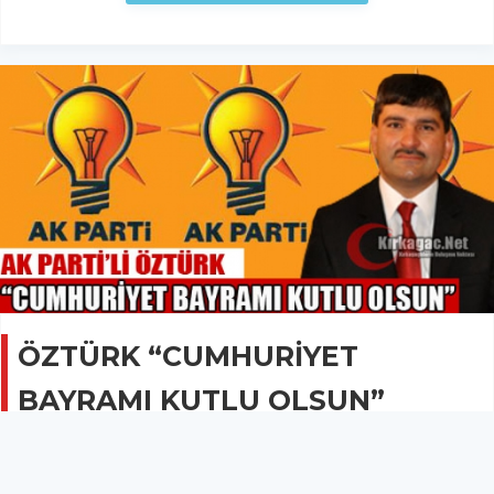
ÖZTÜRK “CUMHURİYET
BAYRAMI KUTLU OLSUN”
SİYASET
29 Ekim 2013 - 11:18
1.7B