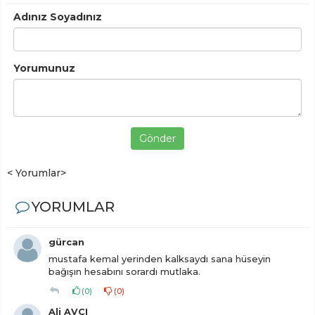
Adınız Soyadınız
Yorumunuz
Gönder
< Yorumlar>
YORUMLAR
gürcan
mustafa kemal yerinden kalksaydı sana hüseyin
bağışın hesabını sorardı mutlaka.
(
0
)
(
0
)
Ali AVCI