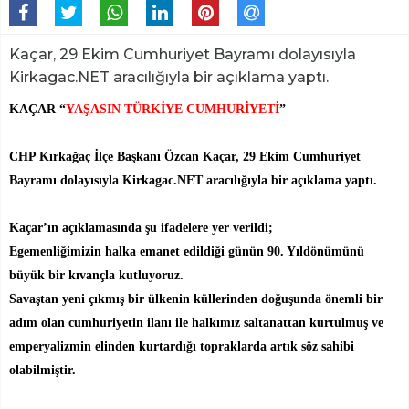
Kaçar, 29 Ekim Cumhuriyet Bayramı dolayısıyla
Kirkagac.NET aracılığıyla bir açıklama yaptı.
KAÇAR “
YAŞASIN TÜRKİYE CUMHURİYETİ
”
CHP Kırkağaç İlçe Başkanı Özcan Kaçar, 29 Ekim Cumhuriyet
Bayramı dolayısıyla Kirkagac.NET aracılığıyla bir açıklama yaptı.
Kaçar’ın açıklamasında şu ifadelere yer verildi;
Egemenliğimizin halka emanet edildiği günün 90. Yıldönümünü
büyük bir kıvançla kutluyoruz.
Savaştan yeni çıkmış bir ülkenin küllerinden doğuşunda önemli bir
adım olan cumhuriyetin ilanı ile halkımız saltanattan kurtulmuş ve
emperyalizmin elinden kurtardığı topraklarda artık söz sahibi
olabilmiştir.