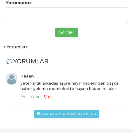
Yorumunuz
Gönder
< Yorumlar>
YORUMLAR
Hasan
yeter artık arkadaş aşure hayırı haberinden başka
haber yok mu memlekette hayırın haberi mi olur
(
0
)
(
0
)
DAHA FAZLA YORUM GÖSTER