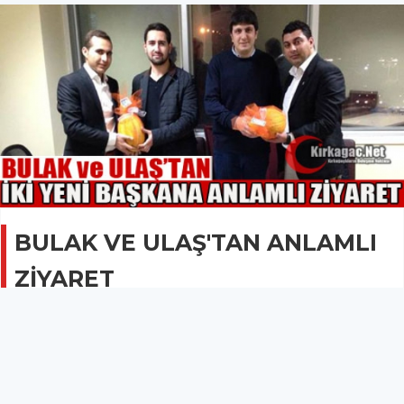
BULAK VE ULAŞ'TAN ANLAMLI
ZİYARET
SİYASET
01 Aralık 2013 - 07:28
1.7B
Ak Parti Kırkağaç Gençlik Kolları Başkanı Hakkı