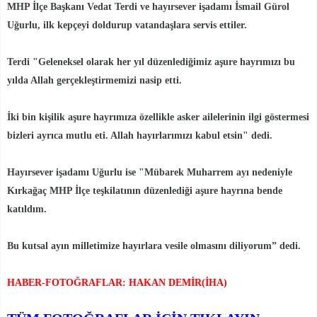
MHP İlçe Başkanı Vedat Terdi ve hayırsever işadamı İsmail Gürol
Uğurlu, ilk kepçeyi doldurup vatandaşlara servis ettiler.
Terdi "Geleneksel olarak her yıl düzenlediğimiz aşure hayrımızı bu
yılda Allah gerçekleştirmemizi nasip etti.
İki bin kişilik aşure hayrımıza özellikle asker ailelerinin ilgi göstermesi
bizleri ayrıca mutlu eti. Allah hayırlarımızı kabul etsin" dedi.
Hayırsever işadamı Uğurlu ise "Mübarek Muharrem ayı nedeniyle
Kırkağaç MHP İlçe teşkilatının düzenlediği aşure hayrına bende
katıldım.
Bu kutsal ayın milletimize hayırlara vesile olmasını diliyorum” dedi.
HABER-FOTOĞRAFLAR: HAKAN DEMİR(İHA)