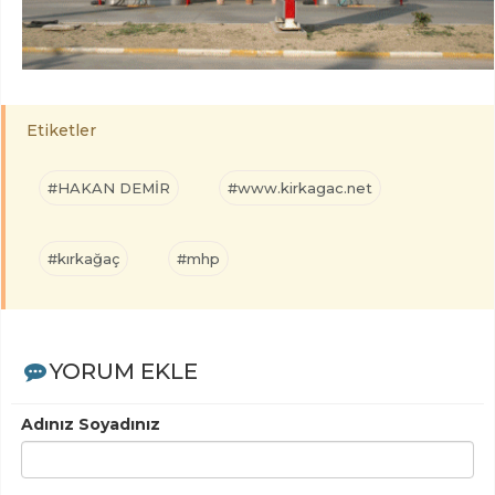
Etiketler
#HAKAN DEMİR
#www.kirkagac.net
#kırkağaç
#mhp
YORUM EKLE
Adınız Soyadınız