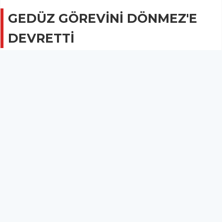
GEDÜZ GÖREVİNİ DÖNMEZ'E
DEVRETTİ
SİYASET
02 Nisan 2024 - 00:24
2.2B
Kırkağaç Belediye Başkanı olan CHP’nin Adayı Üstün
Dönmez, Gedüz’den koltuğunu devraldı.
Manisa'nın Kırkağaç ilçesinde 31 Mart Pazar günü yapılan
seçimi kazanan CHP’li Üstün Dönmez, resmi sonuçlar ilan
edilmeden Yaşar İsmail Gedüz’den koltuğunu devraldı. Gedüz,
Dönmez'i çiçeklerle karşıladı.
AK Partili Kırkağaç Belediye Başkanı Yaşar İsmail Gedüz, resmi
sonuçların ilan edilmesini beklemeden görevini seçimi
kazanan CHP'li Üstün Dönmez’e devretti.