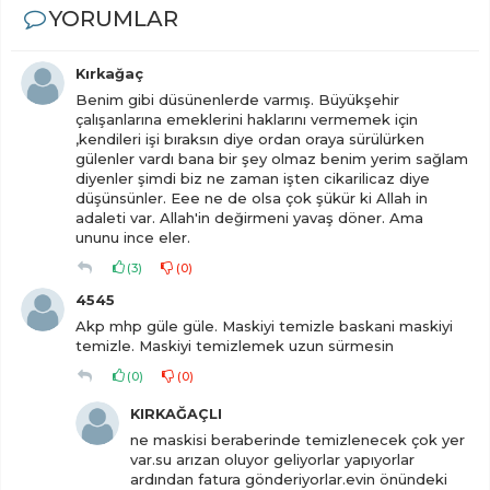
YORUMLAR
Kırkağaç
Benim gibi düsünenlerde varmış. Büyükşehir
çalışanlarına emeklerini haklarını vermemek için
,kendileri işi bıraksın diye ordan oraya sürülürken
gülenler vardı bana bir şey olmaz benim yerim sağlam
diyenler şimdi biz ne zaman işten cikarilicaz diye
düşünsünler. Eee ne de olsa çok şükür ki Allah in
adaleti var. Allah'in değirmeni yavaş döner. Ama
ununu ince eler.
(
3
)
(
0
)
4545
Akp mhp güle güle. Maskiyi temizle baskani maskiyi
temizle. Maskiyi temizlemek uzun sürmesin
(
0
)
(
0
)
KIRKAĞAÇLI
ne maskisi beraberinde temizlenecek çok yer
var.su arızan oluyor geliyorlar yapıyorlar
ardından fatura gönderiyorlar.evin önündeki