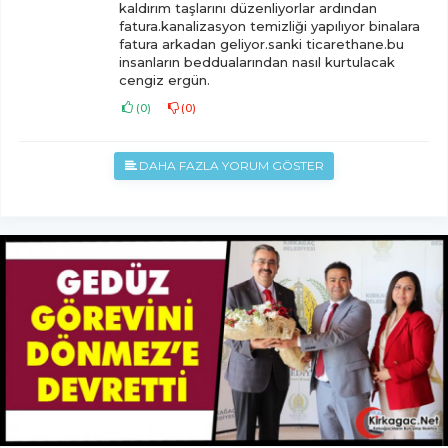
kaldırım taşlarını düzenliyorlar ardından
fatura.kanalizasyon temizliği yapılıyor binalara
fatura arkadan geliyor.sanki ticarethane.bu
insanların beddualarından nasıl kurtulacak
cengiz ergün.
(
0
)
(
0
)
DAHA FAZLA YORUM GÖSTER