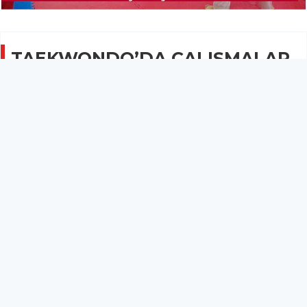
TAEKWONDO’DA ÇALIŞMALAR
SÜRÜYOR
GÜNCEL
06 Temmuz 2019 - 08:54
1.2B
Kurslara katılmak isteyenler Kapalı Spor Salonuna
müracaat edebiliyorlar.
TAEKWONDO’DA ÇALIŞMALAR SÜRÜYOR
Kırkağaç Belediyesi ve Acaridman Spor Kulübü tarafından
düzenlenen Taekwondo kurslarına ilgi her geçen gün artıyor.