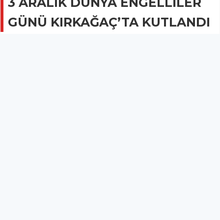
3 ARALIK DÜNYA ENGELLİLER
GÜNÜ KIRKAĞAÇ’TA KUTLANDI
GÜNCEL
04 Aralık 2022 - 08:22
874
3 Aralık Dünya Engelliler Günü Kırkağaç’ta
düzenlenen çeşitli etkinliklerle kutlandı.
3 Aralık Dünya Engelliler Günü Kırkağaç’ta düzenlenen çeşitli
etkinliklerle kutlandı.
Kırkağaç Engelliler Derneğinde düzenlenen programa Kırkağaç
Belediye Başkanı Yaşar İsmail Gedüz, Kırkağaç İlçe Müftüsü
İsmail Geren, Kırkağaç Ziraat Odası Başkanı Emin Özarı,
Engelliler Derneği Başkanı Yaşar Yılmaz, 15 Temmuz
Demokrasi Şehitleri Gazileri ve Terör Mağdurları Temsilcisi
Aynur Akkoyun ile vatandaşlar katıldı.