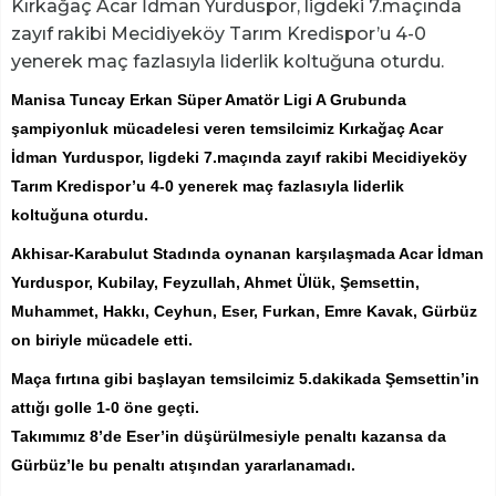
Kırkağaç Acar İdman Yurduspor, ligdeki 7.maçında
zayıf rakibi Mecidiyeköy Tarım Kredispor’u 4-0
yenerek maç fazlasıyla liderlik koltuğuna oturdu.
Manisa Tuncay Erkan Süper Amatör Ligi A Grubunda
şampiyonluk mücadelesi veren temsilcimiz Kırkağaç Acar
İdman Yurduspor, ligdeki 7.maçında zayıf rakibi Mecidiyeköy
Tarım Kredispor’u 4-0 yenerek maç fazlasıyla liderlik
koltuğuna oturdu.
Akhisar-Karabulut Stadında oynanan karşılaşmada Acar İdman
Yurduspor, Kubilay, Feyzullah, Ahmet Ülük, Şemsettin,
Muhammet, Hakkı, Ceyhun, Eser, Furkan, Emre Kavak, Gürbüz
on biriyle mücadele etti.
Maça fırtına gibi başlayan temsilcimiz 5.dakikada Şemsettin’in
attığı golle 1-0 öne geçti.
Takımımız 8’de Eser’in düşürülmesiyle penaltı kazansa da
Gürbüz’le bu penaltı atışından yararlanamadı.