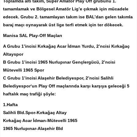
Toplamda altı takım, Süper Amatör Play Off grubunu 1.
tamamlamak ve Bölgesel Amatör Lig’e çıkmak için mücadele
edecek. Grubu 2. tamamlayan takım ise BAL’dan gelen takımla
baraj maçı oynayarak üst lige terfi etmek için ter dökecek.
Manisa SAL Play-Off Maçları
A Grubu 1’incisi Kırkağaç Acar İdman Yurdu, 2’ncisi Kırkağaç
Altayspor
B Grubu 1’incisi 1965 Nurlupınar Gençlergücü, 2’ncisi
Mütevelli 1965 Spor
C Grubu 1’incisi Alaşehir Belediyespor, 2’ncisi Salihli
Belediyespor‘un Play Off maçlarında karşı karşıya geleceği 5
haftalık maç trafiği şöyle:
1.Hafta
Salihli Bld.Spor-Kırkağaç Altay
Kırkağaç Acar İdman-Mütevelli 1965
1965 Nurlupınar-Alaşehir Bld