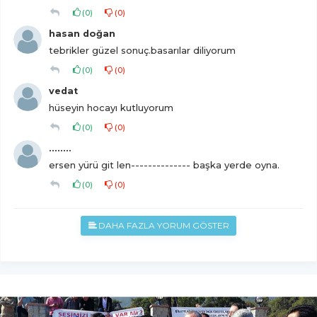
(
0
)
(
0
)
hasan doğan
tebrikler güzel sonuç.basarılar diliyorum
(
0
)
(
0
)
vedat
hüseyin hocayı kutluyorum
(
0
)
(
0
)
........
ersen yürü git len-------------- başka yerde oyna.
(
0
)
(
0
)
DAHA FAZLA YORUM GÖSTER