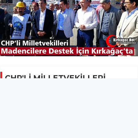
CHP'Lİ MİLLETVEKİLLERİ
MADEN İŞÇİLERİ İÇİN
KIRKAĞAÇ'TA
SİYASET
13 Ekim 2019 - 08:14
12.4B