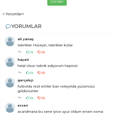
Gönder
< Yorumlar>
YORUMLAR
ali yanaş
tebrikler Hüseyin, tebrikler kızlar.
(
0
)
(
0
)
hayati
helal olsun tebrik ediyorum hepinizi
(
0
)
(
0
)
gerçekçi
futbolda rezil ettiler bari voleyolda yüzümüzü
güldürsünler
(
0
)
(
0
)
ersen
acaridmana bu sene iyice uyuz oldum ersen-soma