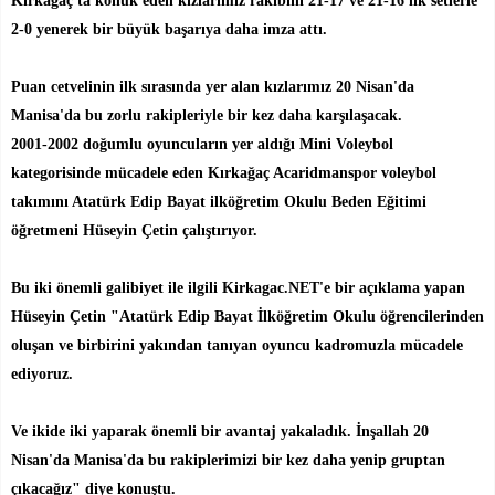
Kırkağaç'ta konuk eden kızlarımız rakibini 21-17 ve 21-16'lık setlerle
2-0 yenerek bir büyük başarıya daha imza attı.
Puan cetvelinin ilk sırasında yer alan kızlarımız 20 Nisan'da
Manisa'da bu zorlu rakipleriyle bir kez daha karşılaşacak.
2001-2002 doğumlu oyuncuların yer aldığı Mini Voleybol
kategorisinde mücadele eden Kırkağaç Acaridmanspor voleybol
takımını Atatürk Edip Bayat ilköğretim Okulu Beden Eğitimi
öğretmeni Hüseyin Çetin çalıştırıyor.
Bu iki önemli galibiyet ile ilgili Kirkagac.NET'e bir açıklama yapan
Hüseyin Çetin "Atatürk Edip Bayat İlköğretim Okulu öğrencilerinden
oluşan ve birbirini yakından tanıyan oyuncu kadromuzla mücadele
ediyoruz.
Ve ikide iki yaparak önemli bir avantaj yakaladık. İnşallah 20
Nisan'da Manisa'da bu rakiplerimizi bir kez daha yenip gruptan
çıkacağız" diye konuştu.