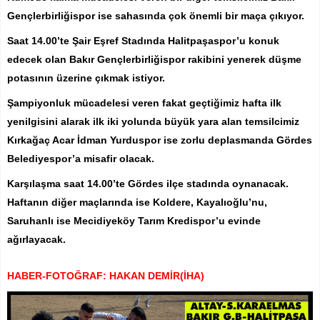
Gençlerbirliğispor ise sahasında çok önemli bir maça çıkıyor.
Saat 14.00’te Şair Eşref Stadında Halitpaşaspor’u konuk
edecek olan Bakır Gençlerbirliğispor rakibini yenerek düşme
potasının üzerine çıkmak istiyor.
Şampiyonluk mücadelesi veren fakat geçtiğimiz hafta ilk
yenilgisini alarak ilk iki yolunda büyük yara alan temsilcimiz
Kırkağaç Acar İdman Yurduspor ise zorlu deplasmanda Gördes
Belediyespor’a misafir olacak.
Karşılaşma saat 14.00’te Gördes ilçe stadında oynanacak.
Haftanın diğer maçlarında ise Koldere, Kayalıoğlu’nu,
Saruhanlı ise Mecidiyeköy Tarım Kredispor’u evinde
ağırlayacak.
HABER-FOTOĞRAF: HAKAN DEMİR(İHA)