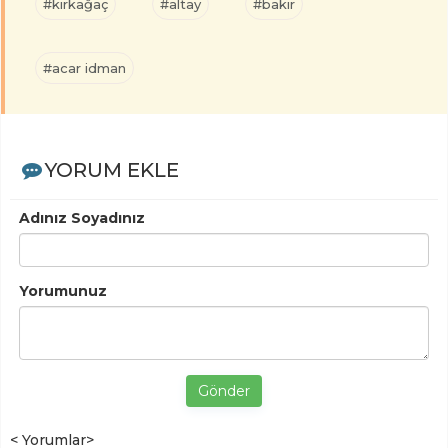
#kırkağaç
#altay
#bakır
#acar idman
YORUM EKLE
Adınız Soyadınız
Yorumunuz
Gönder
< Yorumlar>