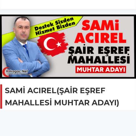
SAMİ ACIREL(ŞAİR EŞREF
MAHALLESİ MUHTAR ADAYI)
GÜNCEL
06 Ocak 2024 - 09:32
3.6B