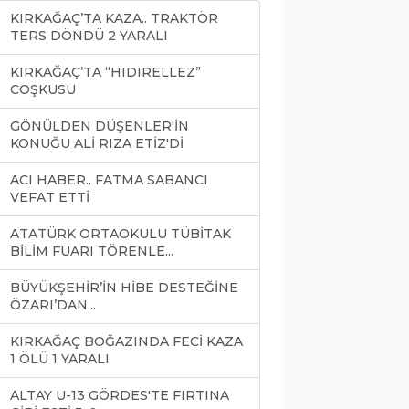
KIRKAĞAÇ’TA KAZA.. TRAKTÖR
TERS DÖNDÜ 2 YARALI
KIRKAĞAÇ’TA “HIDIRELLEZ”
COŞKUSU
GÖNÜLDEN DÜŞENLER'İN
KONUĞU ALİ RIZA ETİZ'Dİ
ACI HABER.. FATMA SABANCI
VEFAT ETTİ
ATATÜRK ORTAOKULU TÜBİTAK
BİLİM FUARI TÖRENLE...
BÜYÜKŞEHİR’İN HİBE DESTEĞİNE
ÖZARI’DAN...
KIRKAĞAÇ BOĞAZINDA FECİ KAZA
1 ÖLÜ 1 YARALI
ALTAY U-13 GÖRDES'TE FIRTINA