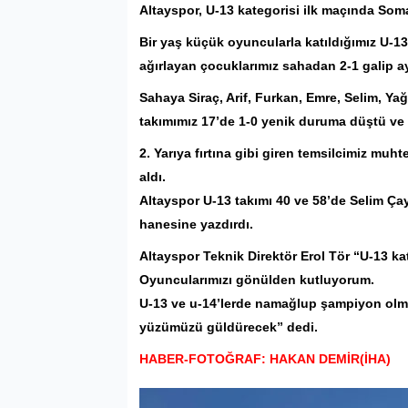
Altayspor
, U-13 kategorisi ilk maçında
Som
Bir yaş küçük oyuncularla katıldığımız U-13
ağırlayan çocuklarımız sahadan 2-1 galip ay
Sahaya Siraç, Arif, Furkan, Emre, Selim, Yağı
takımımız 17’de 1-0 yenik duruma düştü ve il
2. Yarıya fırtına gibi giren temsilcimiz muh
aldı.
Altayspor U-13 takımı 40 ve 58’de Selim Çayı
hanesine yazdırdı.
Altayspor Teknik Direktör Erol Tör “U-13 kat
Oyuncularımızı gönülden kutluyorum.
U-13 ve u-14’lerde namağlup şampiyon olmu
yüzümüzü güldürecek” dedi.
HABER-FOTOĞRAF: HAKAN DEMİR(İHA)