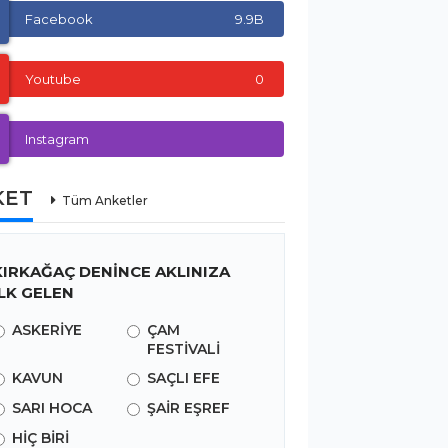
Facebook
9.9B
Youtube
0
Instagram
KET
Tüm Anketler
KIRKAĞAÇ DENİNCE AKLINIZA
İLK GELEN
ASKERİYE
ÇAM
FESTİVALİ
KAVUN
SAÇLI EFE
SARI HOCA
ŞAİR EŞREF
HİÇ BİRİ