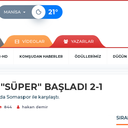
21
°
MANISA
VİDEOLAR
YAZARLAR
N-HD
KOMŞUDAN HABERLER
ÖDÜLLERİMİZ
DÜĞÜN 
"SÜPER" BAŞLADI 2-1
da Somaspor ile karşılaştı.
844
hakan demir
SIRA