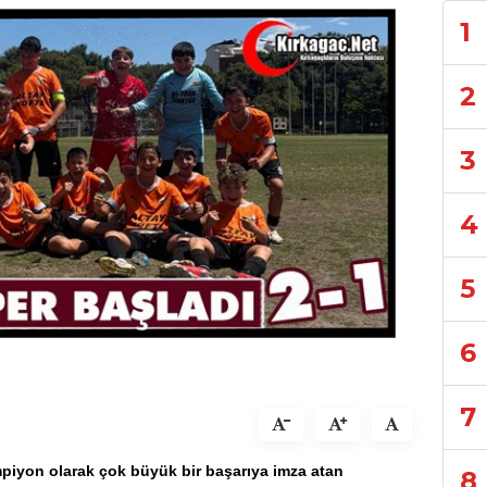
1
2
3
4
5
6
7
piyon olarak çok büyük bir başarıya imza atan
8