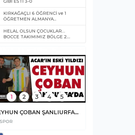
GİBİ ESTİ 3-0
KIRKAĞAÇLI 6 ÖĞRENCİ ve 1
ÖĞRETMEN ALMANYA...
HELAL OLSUN ÇOCUKLAR…
0
BOCCE TAKIMIMIZ BÖLGE 2....
1
2
3
4
5
CEYHUN ÇOBAN ŞANLIURFASPOR’DA
SPOR
SPOR