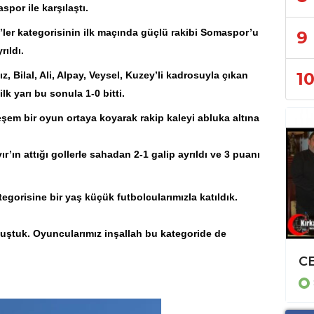
aspor
ile karşılaştı.
’ler kategorisinin ilk maçında güçlü rakibi Somaspor’u
9
rıldı.
1
z, Bilal, Ali, Alpay, Veysel, Kuzey’li kadrosuyla çıkan
k yarı bu sonula 1-0 bitti.
teşem bir oyun ortaya koyarak rakip kaleyi abluka altına
r’ın attığı gollerle sahadan 2-1 galip ayrıldı ve 3 puanı
egorisine bir yaş küçük futbolcularımızla katıldık.
ştuk. Oyuncularımız inşallah bu kategoride de
U-13 TAKIMIMIZ MANİSA DÖRDÜNCÜSÜ
SPOR