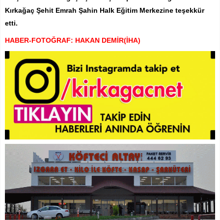
Kırkağaç Şehit Emrah Şahin Halk Eğitim Merkezine teşekkür
etti.
HABER-FOTOĞRAF: HAKAN DEMİR(İHA)