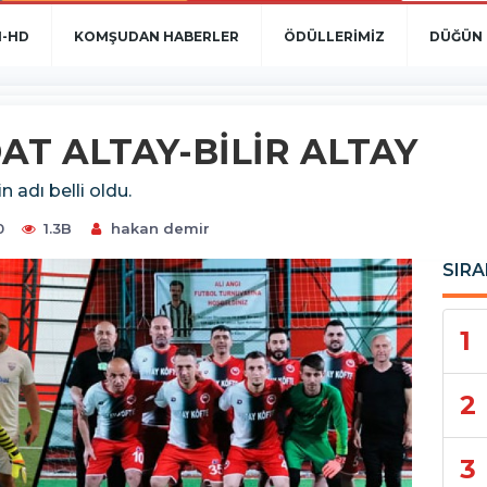
N-HD
KOMŞUDAN HABERLER
ÖDÜLLERİMİZ
DÜĞÜN 
DAT ALTAY-BİLİR ALTAY
 adı belli oldu.
0
1.3B
hakan demir
SIRA
1
2
3