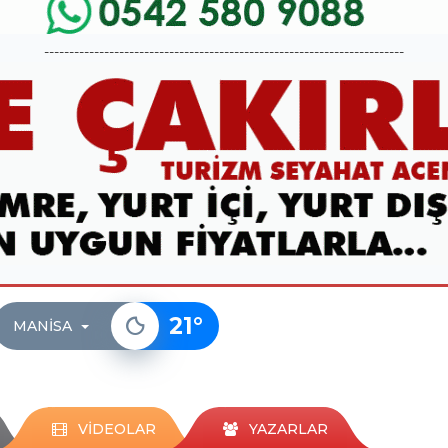
------------------------------------------------------------------------
21
°
MANISA
VİDEOLAR
YAZARLAR