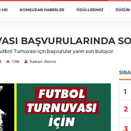
N-HD
KOMŞUDAN HABERLER
ÖDÜLLERİMİZ
DÜĞÜN 
ASI BAŞVURULARINDA SO
bol Turnuvası için başvurular yarın son buluyor.
3
1.5B
hakan demir
SIRA
1
2
3