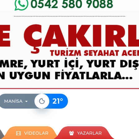
------------------------------------------------------------------------
21
°
MANISA
VİDEOLAR
YAZARLAR