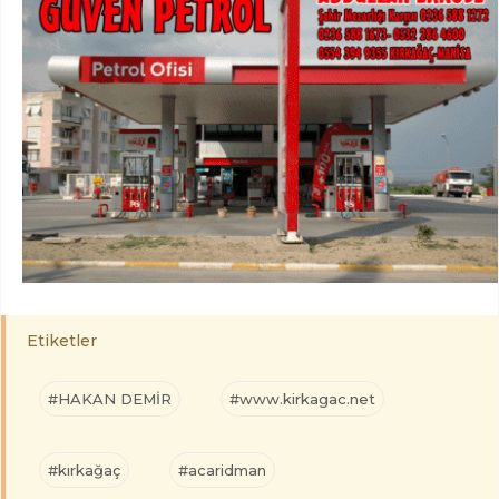
Etiketler
#HAKAN DEMİR
#www.kirkagac.net
#kırkağaç
#acaridman