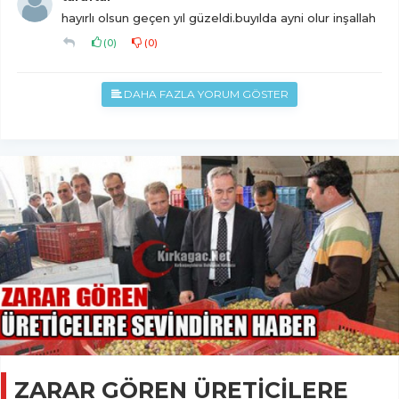
hayırlı olsun geçen yıl güzeldi.buyılda ayni olur inşallah
(
0
)
(
0
)
DAHA FAZLA YORUM GÖSTER
ZARAR GÖREN ÜRETİCİLERE