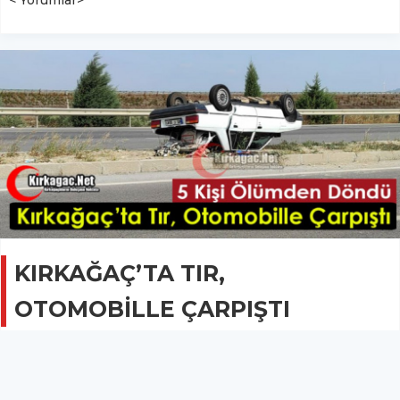
KIRKAĞAÇ’TA TIR,
OTOMOBİLLE ÇARPIŞTI
GÜNCEL
12 Ekim 2022 - 23:30
2.3B