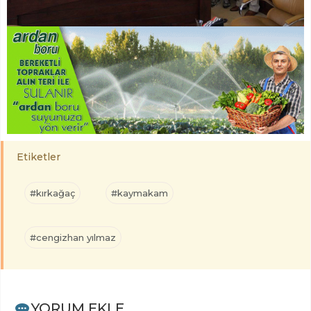
Etiketler
#kırkağaç
#kaymakam
#cengizhan yılmaz
YORUM EKLE