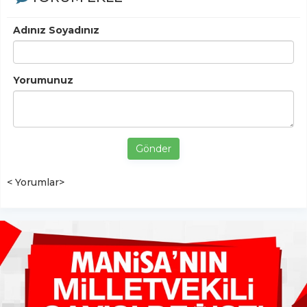
Adınız Soyadınız
Yorumunuz
Gönder
< Yorumlar>