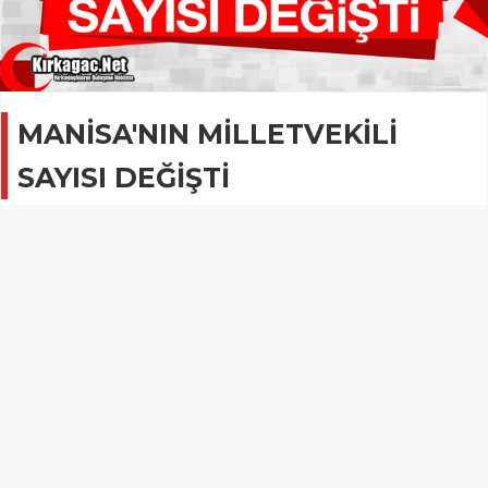
MANİSA'NIN MİLLETVEKİLİ
SAYISI DEĞİŞTİ
GÜNCEL
28 Temmuz 2017 - 09:13
2B
Ankara'nın çıkaracağı milletvekili sayısı 32'den 36'ya
yükseldi ve iki olan seçim çevresi üçe çıkarıldı.
İstanbul'da 88 olan milletvekili sayısı ise 97'ye
çıkarıldı.
MANİSA'NIN MİLLETVEKİLİ SAYISI DEĞİŞTİ