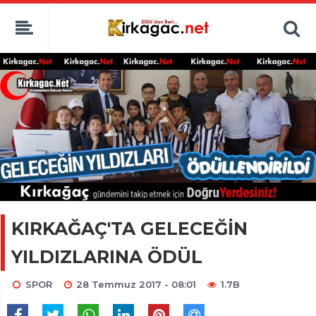
KIRKAĞAÇ'TA GELECEĞİN
YILDIZLARINA ÖDÜL
SPOR
28 Temmuz 2017 - 08:01
1.7B