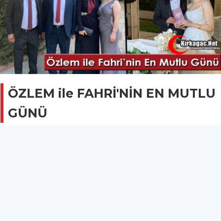
ÖZLEM ile FAHRİ'NİN EN MUTLU
GÜNÜ
DÜĞÜN HABERLERİ
24 Mayıs 2022 - 10:02
3.4B
Özlem ile Fahri, düzenlenen görkemli düğün
töreniyle dünya evine girdiler.
Kırkağaç’ın tanınmış ailelerinden Yeni Mahalle Muhtarı Ergün-
Nazan Beytorun çiftinin kızları Özlem ile Aysel Efe-Şeref