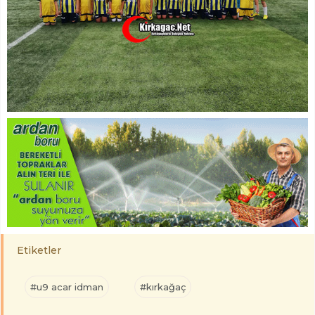
Etiketler
#u9 acar idman
#kırkağaç