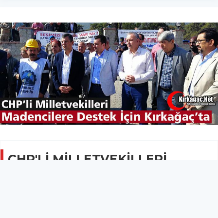
CHP'Lİ MİLLETVEKİLLERİ
MADEN İŞÇİLERİ İÇİN
KIRKAĞAÇ'TA
SİYASET
13 Ekim 2019 - 08:14
12.3B