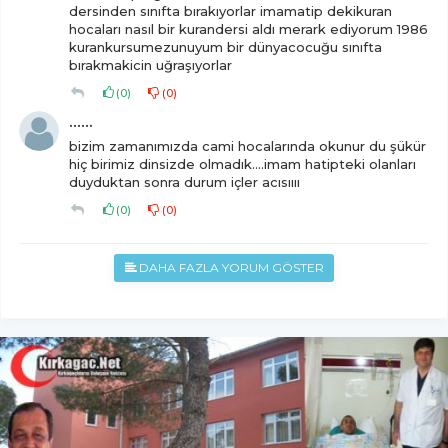
dersinden sınıfta bırakıyorlar imamatip dekikuran
hocaları nasıl bir kurandersi aldı merark ediyorum 1986
kurankursumezunuyum bir dünyacocuğu sınıfta
bırakmakicin uğraşıyorlar
(
0
)
(
0
)
......
bizim zamanımızda cami hocalarında okunur du şükür
hiç birimiz dinsizde olmadık....imam hatipteki olanları
duyduktan sonra durum içler acısıııı
(
0
)
(
0
)
DAHA FAZLA YORUM GÖSTER