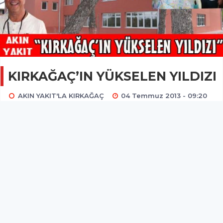
KIRKAĞAÇ’IN YÜKSELEN YILDIZI
AKIN YAKIT'LA KIRKAĞAÇ
04 Temmuz 2013 - 09:20
3.3B
Kirkagac.NET köşe yazarı Akın Yakıt, bu hafta
köşesinde Kırkağaç Devlet Hastanesi izlenimlerini
anlatıyor. İşte video ve fotoğraflar.
KIRKAĞAÇ’IN YÜKSELEN YILDIZI
70’li yılları hatırladığımda Kırkağaç Devlet Hastanesi bir sağlık ocağı