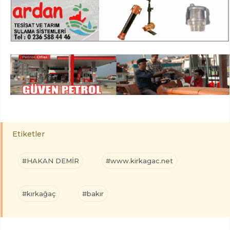
Etiketler
#HAKAN DEMİR
#www.kirkagac.net
#kırkağaç
#bakır