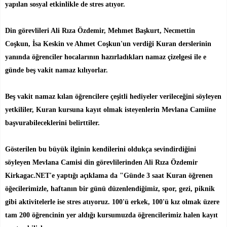
yapılan sosyal etkinlikle de stres atıyor.
Din görevlileri Ali Rıza Özdemir, Mehmet Başkurt, Necmettin
Coşkun, İsa Keskin ve Ahmet Coşkun'un verdiği Kuran derslerinin
yanında öğrenciler hocalarının hazırladıkları namaz çizelgesi ile e
günde beş vakit namaz kılıyorlar.
Beş vakit namaz kılan öğrencilere çeşitli hediyeler verileceğini söyleyen
yetkililer, Kuran kursuna kayıt olmak isteyenlerin Mevlana Camiine
başvurabileceklerini belirttiler.
Gösterilen bu büyük ilginin kendilerini oldukça sevindirdiğini
söyleyen Mevlana Camisi din görevlilerinden Ali Rıza Özdemir
Kirkagac.NET'e yaptığı açıklama da "Günde 3 saat Kuran öğrenen
öğecilerimizle, haftanın bir günü düzenlendiğimiz, spor, gezi, piknik
gibi aktivitelerle ise stres atıyoruz. 100'ü erkek, 100'ü kız olmak üzere
tam 200 öğrencinin yer aldığı kursumuzda öğrencilerimiz halen kayıt