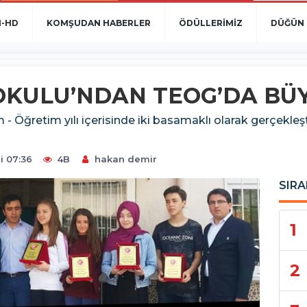
N-HD
KOMŞUDAN HABERLER
ÖDÜLLERİMİZ
DÜĞÜN 
KULU’NDAN TEOG’DA BÜY
 - Öğretim yılı içerisinde iki basamaklı olarak gerçekleş
i 07:36
4B
hakan demir
SIRA
1
2