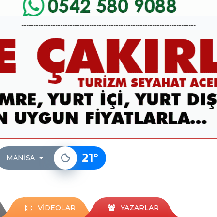
------------------------------------------------------------------------
21
°
MANISA
VİDEOLAR
YAZARLAR