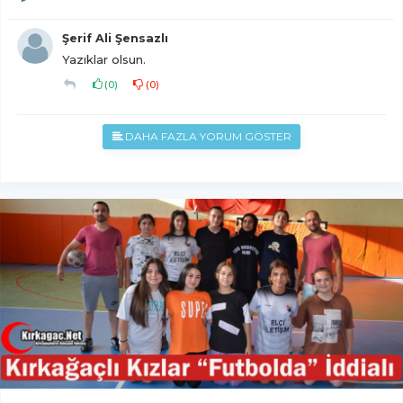
Şerif Ali Şensazlı
Yazıklar olsun.
(
0
)
(
0
)
DAHA FAZLA YORUM GÖSTER