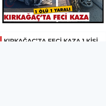
KIRKAĞAÇ’TA FECİ KAZA 1 KİŞİ
ÖLDÜ(VİDEO)
GÜNCEL
21 Temmuz 2025 - 22:41
12.2B
Kaza sonrası ise isyan eden vatandaşlar Bakır
Mahallesi kavşağına alt ya da üst geçit istiyoruz
dediler.
Kırkağaç'ta meydana gelen trafik kazasında 1 kişi hayatını