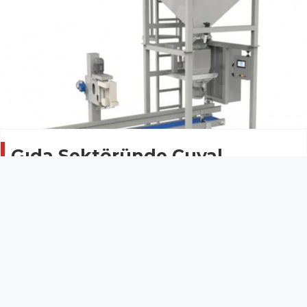
Gıda Sektöründe Çuval
Paketleme Makinesi Kullanımı
GÜNCEL
24 Temmuz 2025 - 18:40
60
Gıda Sektöründe Çuval Paketleme Makinesi
Kullanımı