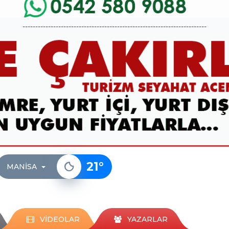
------------------------------------------------------------------------
21
°
MANISA
VİDEOLAR
YAZARLAR