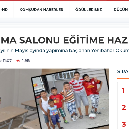
N-HD
KOMŞUDAN HABERLER
ÖDÜLLERİMİZ
DÜĞÜN 
MA SALONU EĞİTİME HAZ
 yılının Mayıs ayında yapımına başlanan Yenibahar Okuma
 11:07
1.9B
SIRA
1
2
3