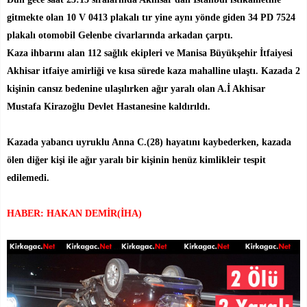
gitmekte olan 10 V 0413 plakalı tır yine aynı yönde giden 34 PD 7524
plakalı otomobil Gelenbe civarlarında arkadan çarptı.
Kaza ihbarını alan 112 sağlık ekipleri ve Manisa Büyükşehir İtfaiyesi
Akhisar itfaiye amirliği ve kısa sürede kaza mahalline ulaştı. Kazada 2
kişinin cansız bedenine ulaşılırken ağır yaralı olan A.İ Akhisar
Mustafa Kirazoğlu Devlet Hastanesine kaldırıldı.
Kazada yabancı uyruklu Anna C.(28) hayatını kaybederken, kazada
ölen diğer kişi ile ağır yaralı bir kişinin henüz kimlikleir tespit
edilemedi.
HABER: HAKAN DEMİR(İHA)