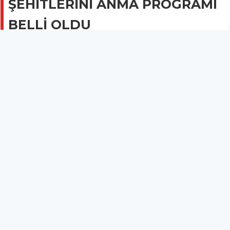
ŞEHİTLERİNİ ANMA PROGRAMI
BELLİ OLDU
GÜNCEL
11 Temmuz 2017 - 00:13
4.4B
Hain darbe girişiminde şehit olan 249 vatandaşımızın
ruhunu şad etmek amacıyla Kırkağaç’ta yapılacak
olan program belli oldu.
KIRKAĞAÇ’TA 15 TEMMUZ ŞEHİTLERİNİ ANMA PROGRAMI
BELLİ OLDU
15 Temmuz 2016 günü gerçekleşen hain darbe girişiminde şehit olan
249 vatandaşımızın ruhunu şad etmek amacıyla Kırkağaç’ta
yapılacak olan program belli oldu.
15 Temmuz Şehitlerini Anma Demokrasi ve Milli Bir Günü programı