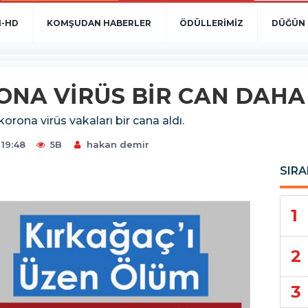
N-HD
KOMŞUDAN HABERLER
ÖDÜLLERİMİZ
DÜĞÜN 
ONA VİRÜS BİR CAN DAHA
orona virüs vakaları bir cana aldı.
19:48
5B
hakan demir
SIRA
1
2
3