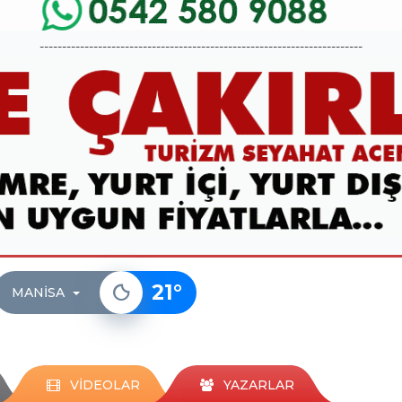
------------------------------------------------------------------------
21
°
MANISA
VİDEOLAR
YAZARLAR