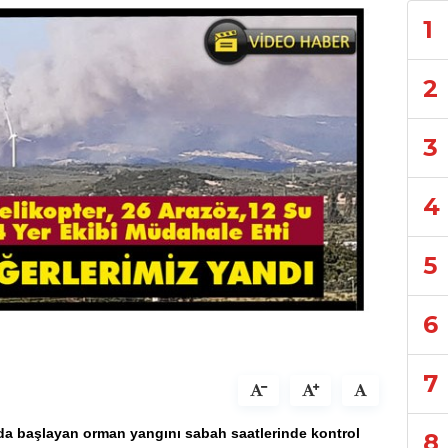
1
2
3
4
5
6
7
nda başlayan orman yangını sabah saatlerinde kontrol
8