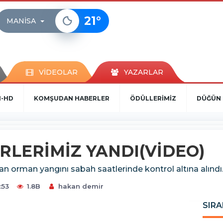
21
°
MANISA
VİDEOLAR
YAZARLAR
N-HD
KOMŞUDAN HABERLER
ÖDÜLLERİMİZ
DÜĞÜN 
ERLERİMİZ YANDI(VİDEO)
yan orman yangını sabah saatlerinde kontrol altına alındı
:53
1.8B
hakan demir
SIRA