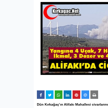
Dün
Kırkağaç
’ın
Alifakı
Mahallesi civarları