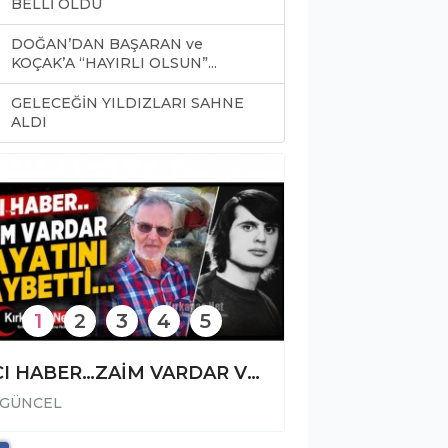
BELLİ OLDU
DOĞAN’DAN BAŞARAN ve
KOÇAK’A “HAYIRLI OLSUN”...
GELECEĞİN YILDIZLARI SAHNE
0
ALDI
1
2
3
4
5
ACI HABER…ZAİM VARDAR VEFAT ETTİ
GÜNCEL
GÜNCEL