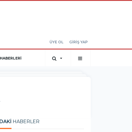
ÜYE OL
GİRİŞ YAP
HABERLERİ
.
DAKİ
HABERLER