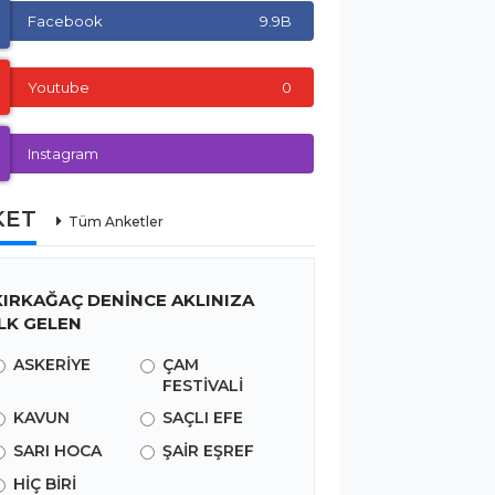
Facebook
9.9B
Youtube
0
Instagram
KET
Tüm Anketler
KIRKAĞAÇ DENİNCE AKLINIZA
İLK GELEN
ASKERİYE
ÇAM
FESTİVALİ
KAVUN
SAÇLI EFE
SARI HOCA
ŞAİR EŞREF
HİÇ BİRİ