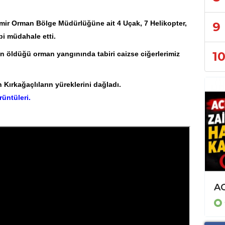
mir Orman Bölge Müdürlüğüne ait 4 Uçak, 7 Helikopter,
9
bi müdahale etti.
1
ın öldüğü orman yangınında tabiri caizse ciğerlerimiz
Kırkağaçlıların yüreklerini dağladı.
rüntüleri.
AK PARTİ İLÇE TEŞKİLATI HAFTALIK OLAĞAN TOPLANTISINI GERÇEKLEŞTİRDİ
GÜNCEL