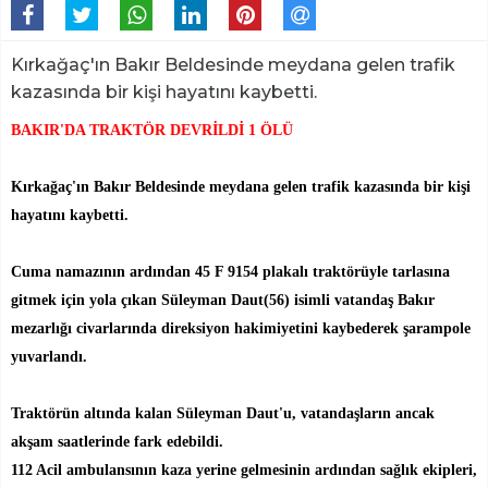
Kırkağaç'ın Bakır Beldesinde meydana gelen trafik
kazasında bir kişi hayatını kaybetti.
BAKIR'DA TRAKTÖR DEVRİLDİ 1 ÖLÜ
Kırkağaç'ın Bakır Beldesinde meydana gelen trafik kazasında bir kişi
hayatını kaybetti.
Cuma namazının ardından 45 F 9154 plakalı traktörüyle tarlasına
gitmek için yola çıkan Süleyman Daut(56) isimli vatandaş Bakır
mezarlığı civarlarında direksiyon hakimiyetini kaybederek şarampole
yuvarlandı.
Traktörün altında kalan Süleyman Daut'u, vatandaşların ancak
akşam saatlerinde fark edebildi.
112 Acil ambulansının kaza yerine gelmesinin ardından sağlık ekipleri,