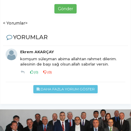
Gönder
< Yorumlar>
YORUMLAR
Ekrem AKARÇAY
komşum süleyman abima allahtan rahmet dilerim.
ailesinin de başı sağ olsun.allah sabırlar versin.
(
0
)
(
0
)
DAHA FAZLA YORUM GÖSTER