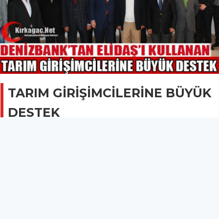
TARIM GİRİŞİMCİLERİNE BÜYÜK
DESTEK
GÜNCEL
11 Ocak 2014 - 08:27
1.6B
Türkiye’ de bir ilk olan Denizbank ELÜS kredileri ile
ilgili basın toplantısı düzenlendi.
TARIM GİRİŞİMCİLERİNE BÜYÜK DESTEK