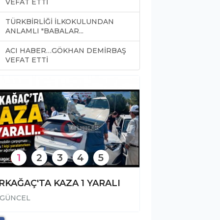
VEFAT ETTİ
TÜRKBİRLİĞİ İLKOKULUNDAN
ANLAMLI "BABALAR...
ACI HABER…GÖKHAN DEMİRBAŞ
0
VEFAT ETTİ
1
2
3
4
5
RKAĞAÇ'TA KAZA 1 YARALI
GÜNCEL
GÜNCEL