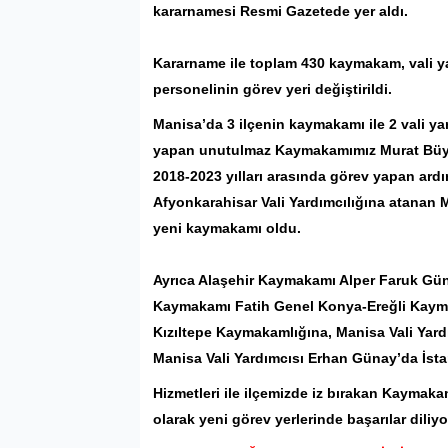
kararnamesi Resmi Gazetede yer aldı.
Kararname ile toplam 430 kaymakam, vali yar
personelinin görev yeri değiştirildi.
Manisa’da 3 ilçenin kaymakamı ile 2 vali ya
yapan unutulmaz Kaymakamımız
Murat Bü
2018-2023 yılları arasında görev yapan a
Afyonkarahisar Vali Yardımcılığına atana
yeni kaymakamı oldu.
Ayrıca Alaşehir Kaymakamı Alper Faruk Gü
Kaymakamı Fatih Genel Konya-Ereğli Kaym
Kızıltepe Kaymakamlığına, Manisa Vali Yard
Manisa Vali Yardımcısı Erhan Günay’da İstan
Hizmetleri ile ilçemizde iz bırakan Kaymak
olarak yeni görev yerlerinde başarılar diliyo