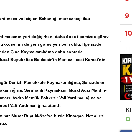
9
dımcısı ve İçişleri Bakanlığı merkez teşkilatı
1
rdımcısının yeri değişirken, daha önce ilçemizde görev
yükköse
’nin de yeni görev yeri belli oldu. İlçemizde
rdından Çine Kaymakamlığına daha sonrada
n Murat Büyükköse
Balıkesir
’in Merkez ilçesi Karasi’nin
ngör Denizli-Pamukkale Kaymakamlığına, Şehzadeler
akamlığına, Saruhanlı Kaymakamı Murat Acar Mardin-
ımcısı Aydın Memük Balıkesir Vali Yardımcılığına ve
bul Vali Yardımcılığına atandı.
Trafikten Mahalle Gündemine: İzmir'de Günlük Yaşamın Haber Haritası
KI
amımız Murat Büyükköse’ye bizde Kirkagac. Net ailesi
GÜNCEL
ruz.