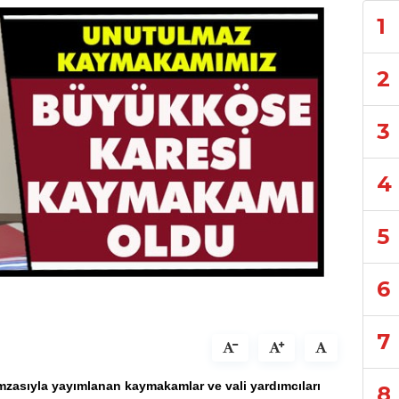
1
2
3
4
5
6
7
zasıyla yayımlanan kaymakamlar ve vali yardımcıları
8