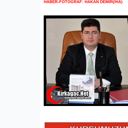
HABER-FOTOĞRAF: HAKAN DEMİR(İHA)