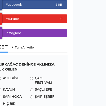
Facebook
9.9B
Youtube
0
Instagram
KET
Tüm Anketler
KIRKAĞAÇ DENİNCE AKLINIZA
İLK GELEN
ASKERİYE
ÇAM
FESTİVALİ
KAVUN
SAÇLI EFE
SARI HOCA
ŞAİR EŞREF
HİÇ BİRİ