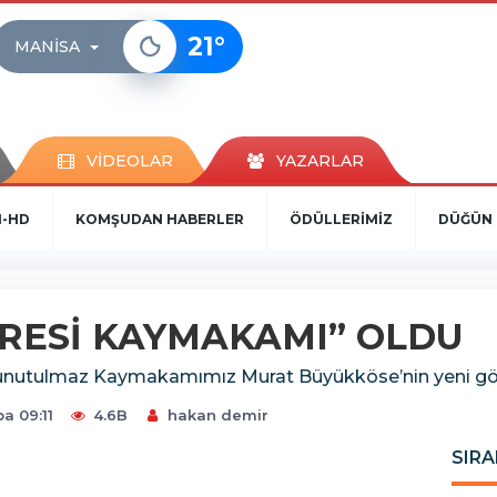
21
°
MANISA
VİDEOLAR
YAZARLAR
N-HD
KOMŞUDAN HABERLER
ÖDÜLLERİMİZ
DÜĞÜN 
RESİ KAYMAKAMI” OLDU
nutulmaz Kaymakamımız Murat Büyükköse’nin yeni görev
a 09:11
4.6B
hakan demir
SIRA