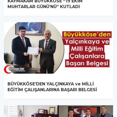
KAYMAKAM BÜYÜKKÖSE “19 EKİM
MUHTARLAR GÜNÜ’NÜ” KUTLADI
BÜYÜKKÖSE’DEN YALÇINKAYA ve MİLLİ
EĞİTİM ÇALIŞANLARINA BAŞARI BELGESİ