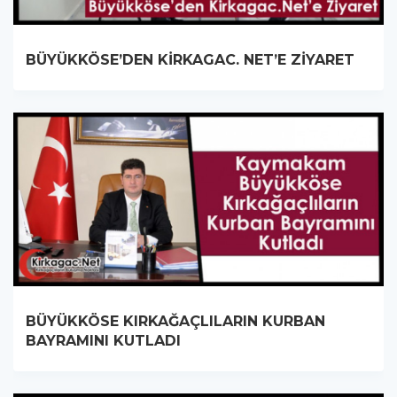
BÜYÜKKÖSE’DEN KİRKAGAC. NET’E ZİYARET
BÜYÜKKÖSE KIRKAĞAÇLILARIN KURBAN
BAYRAMINI KUTLADI