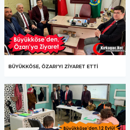
BÜYÜKKÖSE, ÖZARI’YI ZİYARET ETTİ