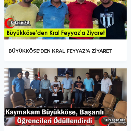
BÜYÜKKÖSE’DEN KRAL FEYYAZ’A ZİYARET