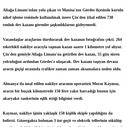
Aliağa Limanı'ndan yola çıkan ve Manisa'nın Gördes ilçesinde kurulu
nikel işleme tesisinde kullanılmak üzere Çin'den ithal edilen 738
tonluk dev kazanı görenler şaşkınlıklarını gizleyemedi.
Vatandaşlar araçlarını durdurarak dev kazanın fotoğrafını çekti. 264
tekerlekli nakliye aracıyla taşınan kazan saatte 1 kilometre yol alıyor.
Çin'den gemiyle Aliağa Limanı'na getirilen dev kazan, 55 gün süren
yolculuğun ardından Gördes'e ulaşacak. Dev kazanı taşıyan devasa
aracın geçişi sırasında trafikte zaman zaman aksamalara neden oldu.
Almanya'da imal edilen nakliye aracının operatörü Murat Kaymaz,
aracın bir buçuk kilometrede 150 litre yakıt harcadığı bunun için
akaryakıt tankerinin eşlik ettiği bilgisini verdi.
Kaymaz, nakliye işinin yaklaşık 150 kişilik ekiple yapıldığını da
belirtti. Güzergahta bulunan 3 üst geçit ve elektrik tellerinin sökülüp