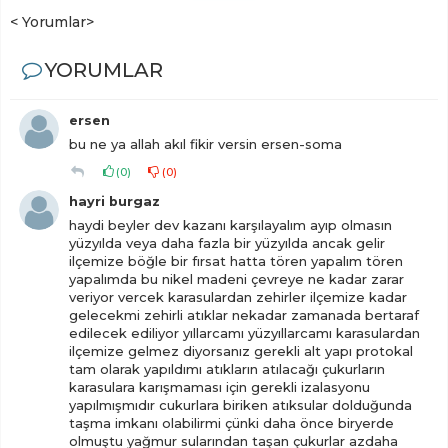
< Yorumlar>
YORUMLAR
ersen
bu ne ya allah akıl fikir versin ersen-soma
(
0
)
(
0
)
hayri burgaz
haydi beyler dev kazanı karşılayalım ayıp olmasın
yüzyılda veya daha fazla bir yüzyılda ancak gelir
ilçemize böğle bir fırsat hatta tören yapalım tören
yapalımda bu nikel madeni çevreye ne kadar zarar
veriyor vercek karasulardan zehirler ilçemize kadar
gelecekmi zehirli atıklar nekadar zamanada bertaraf
edilecek ediliyor yıllarcamı yüzyıllarcamı karasulardan
ilçemize gelmez diyorsanız gerekli alt yapı protokal
tam olarak yapıldımı atıkların atılacağı çukurların
karasulara karışmaması için gerekli izalasyonu
yapılmışmıdır cukurlara biriken atıksular dolduğunda
taşma imkanı olabilirmi çünki daha önce biryerde
olmuştu yağmur sularından taşan çukurlar azdaha