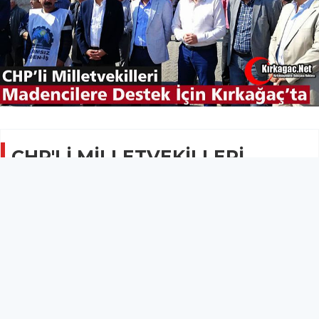
CHP'Lİ MİLLETVEKİLLERİ
MADEN İŞÇİLERİ İÇİN
KIRKAĞAÇ'TA
SİYASET
13 Ekim 2019 - 08:14
12.4B
Soma’dan Ankara’ya yürüme kararı alan fakat yasal