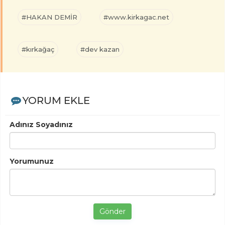
#HAKAN DEMİR
#www.kirkagac.net
#kırkağaç
#dev kazan
YORUM EKLE
Adınız Soyadınız
Yorumunuz
Gönder