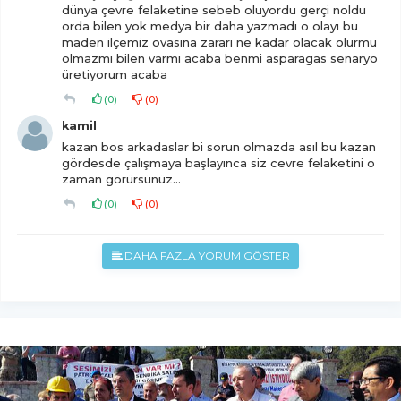
dünya çevre felaketine sebeb oluyordu gerçi noldu
orda bilen yok medya bir daha yazmadı o olayı bu
maden ilçemiz ovasına zararı ne kadar olacak olurmu
olmazmı bilen varmı acaba benmi asparagas senaryo
üretiyorum acaba
(
0
)
(
0
)
kamil
kazan bos arkadaslar bi sorun olmazda asıl bu kazan
gördesde çalışmaya başlayınca siz cevre felaketini o
zaman görürsünüz...
(
0
)
(
0
)
DAHA FAZLA YORUM GÖSTER