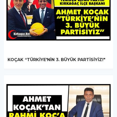
KOÇAK “TÜRKİYE'NİN 3. BÜYÜK PARTİSİYİZ!"