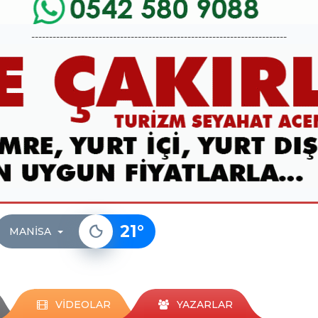
------------------------------------------------------------------------
21
°
MANISA
VİDEOLAR
YAZARLAR