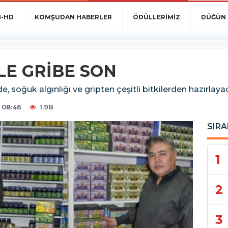
N-HD
KOMŞUDAN HABERLER
ÖDÜLLERİMİZ
DÜĞÜN 
İLE GRİBE SON
, soğuk algınlığı ve gripten çeşitli bitkilerden hazırlayaca
 08:46
1.9B
SIRA
1
2
3