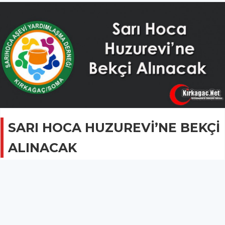
SARI HOCA HUZUREVİ’NE BEKÇİ
ALINACAK
GÜNCEL
03 Ağustos 2022 - 09:20
2.4B
Kırkağaç Sarı Hoca Huzurevi’ne bekçi alımı yapılacak.