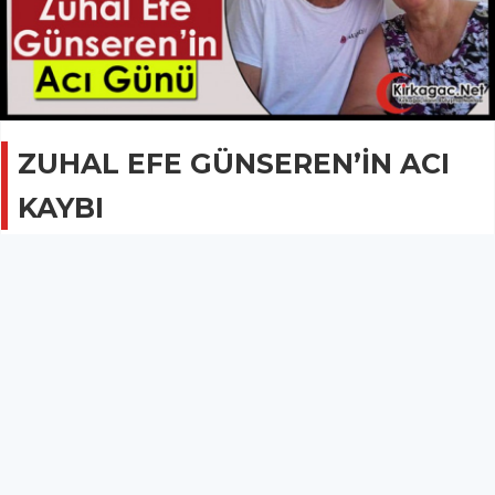
ZUHAL EFE GÜNSEREN’İN ACI
KAYBI
GÜNCEL
10 Mayıs 2023 - 08:32
2.2B
Zuhal Efe Günseren’in eşi emekli Jandarma Albay
İbrahim Günseren hayatını kaybetti.
Kırkağaç’ın tarihi değerlerinden Saçlı Efe’nin torunu Karşıyaka
Kültür Sanat Vakfı(KARSAV) Yönetim Kurulu Üyesi KARSAV
Kadın Kolları Başkanı Zuhal Efe Günseren’in eşi emekli