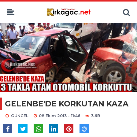
GELENBE'DE KORKUTAN KAZA
GÜNCEL
08 Ekim 2013 - 11:46
3.6B