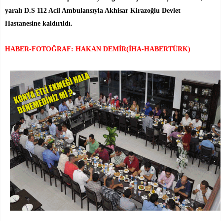
yaralı D.S 112 Acil Ambulansıyla Akhisar Kirazoğlu Devlet
Hastanesine kaldırıldı.
HABER-FOTOĞRAF: HAKAN DEMİR(İHA-HABERTÜRK)