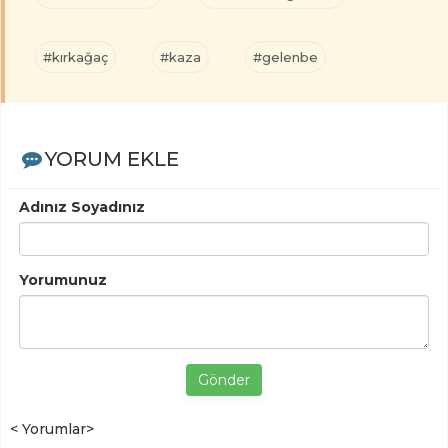
#kırkağaç
#kaza
#gelenbe
YORUM EKLE
Adınız Soyadınız
Yorumunuz
Gönder
< Yorumlar>