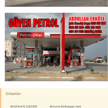
Etiketler
#HAKAN DEMİR
#www.kirkagac.net