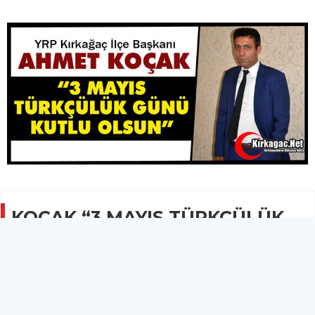
KOÇAK “3 MAYIS TÜRKÇÜLÜK
GÜNÜ KUTLU OLSUN”
SİYASET
03 Mayıs 2025 - 10:17
852