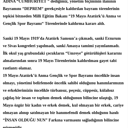
ADINA “CUMHURİYET ” dediğimiz, yönetim biçiminin ilanının
Bayramını “DEPREM“ gerekçesiyle kaldırılan bayram törenlerinin
tepkisi bitmeden Milli Eğitim Bakanı “19 Mayıs Atatürk’ü Anma ve
Gençlik Spor Bayramı“ Törenlerinde kaldırma kararı aldı.
Sanki 19 Mayıs 1919’da Atatürk Samsun’a çıkmadı, sanki Erzurum
ve Sivas kongreleri yapılmadı, sanki Amasya tamimi yayınlanmadı.
İlk okul yaş grubundaki çocukların “Umreye” götürülüşleri kararını
almalarından sonra 19 Mayıs Törenlerinin kaldırılması gayet tabi
rastlantı olamaz.
19 Mayıs Atatürk’ü Anma Gençlik ve Spor Bayramı öncelikle insan
olmayı, yönetimi belirlemede öncelik sahibi olduğunu hanımlarımızın
ve erkeklerimizin öncelikle türbansız, peçesiz, cüppesiz, külahsız
çağdaş bir insan ve toplum demek olduğunun bilincine ulaştığı, 19
Mayıs özgür bir kadın ve erkek demek, kul olmayan bir erkek, cariye
olmayan alınıp satılmayan bir hanımefendi demek olduğunu hasılı
“İNSAN OLDUĞU NUN” Farkına varmasını sağladığının bilincine
erişmesidir.