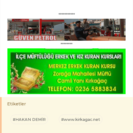
***********
********
Etiketler
#HAKAN DEMİR
#www.kirkagac.net