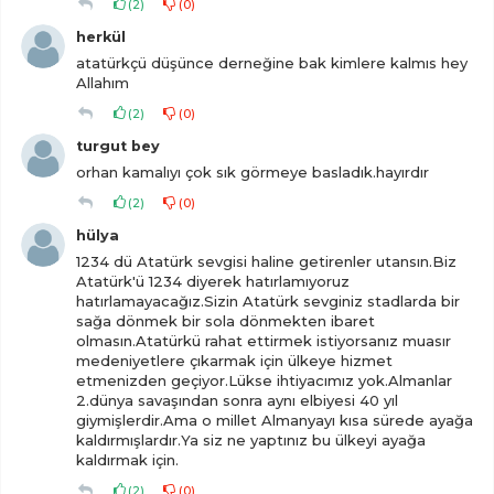
(
2
)
(
0
)
herkül
atatürkçü düşünce derneğine bak kimlere kalmıs hey
Allahım
(
2
)
(
0
)
turgut bey
orhan kamalıyı çok sık görmeye basladık.hayırdır
(
2
)
(
0
)
hülya
1234 dü Atatürk sevgisi haline getirenler utansın.Biz
Atatürk'ü 1234 diyerek hatırlamıyoruz
hatırlamayacağız.Sizin Atatürk sevginiz stadlarda bir
sağa dönmek bir sola dönmekten ibaret
olmasın.Atatürkü rahat ettirmek istiyorsanız muasır
medeniyetlere çıkarmak için ülkeye hizmet
etmenizden geçiyor.Lükse ihtiyacımız yok.Almanlar
2.dünya savaşından sonra aynı elbiyesi 40 yıl
giymişlerdir.Ama o millet Almanyayı kısa sürede ayağa
kaldırmışlardır.Ya siz ne yaptınız bu ülkeyi ayağa
kaldırmak için.
(
2
)
(
0
)