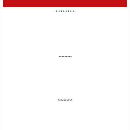
***********
*********
**********