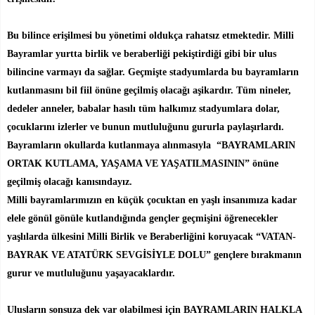
Bu bilince erişilmesi bu yönetimi oldukça rahatsız etmektedir. Milli
Bayramlar yurtta birlik ve beraberliği pekiştirdiği gibi bir ulus
bilincine varmayı da sağlar. Geçmişte stadyumlarda bu bayramların
kutlanmasını bil fiil önüne geçilmiş olacağı aşikardır. Tüm nineler,
dedeler anneler, babalar hasılı tüm halkımız stadyumlara dolar,
çocuklarını izlerler ve bunun mutluluğunu gururla paylaşırlardı.
Bayramların okullarda kutlanmaya alınmasıyla “BAYRAMLARIN
ORTAK KUTLAMA, YAŞAMA VE YAŞATILMASININ” önüne
geçilmiş olacağı kanısındayız.
Milli bayramlarımızın en küçük çocuktan en yaşlı insanımıza kadar
elele gönül gönüle kutlandığında gençler geçmişini öğrenecekler
yaşlılarda ülkesini Milli Birlik ve Beraberliğini koruyacak “VATAN-
BAYRAK VE ATATÜRK SEVGİSİYLE DOLU” gençlere bırakmanın
gurur ve mutluluğunu yaşayacaklardır.
Ulusların sonsuza dek var olabilmesi için BAYRAMLARIN HALKLA