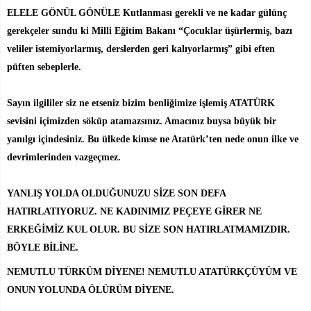
ELELE GÖNÜL GÖNÜLE Kutlanması gerekli ve ne kadar gülünç
gerekçeler sundu ki Milli Eğitim Bakanı “Çocuklar üşürlermiş, bazı
veliler istemiyorlarmış, derslerden geri kalıyorlarmış” gibi eften
püften sebeplerle.
Sayın ilgililer siz ne etseniz bizim benliğimize işlemiş ATATÜRK
sevisini içimizden söküp atamazsınız. Amacınız buysa büyük bir
yanılgı içindesiniz. Bu ülkede kimse ne Atatürk’ten nede onun ilke ve
devrimlerinden vazgeçmez.
YANLIŞ YOLDA OLDUĞUNUZU SİZE SON DEFA
HATIRLATIYORUZ. NE KADINIMIZ PEÇEYE GİRER NE
ERKEĞİMİZ KUL OLUR. BU SİZE SON HATIRLATMAMIZDIR.
BÖYLE BİLİNE.
NEMUTLU TÜRKÜM DİYENE! NEMUTLU ATATÜRKÇÜYÜM VE
ONUN YOLUNDA ÖLÜRÜM DİYENE.