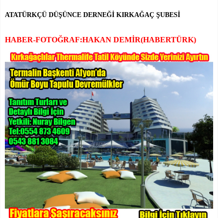
ATATÜRKÇÜ DÜŞÜNCE DERNEĞİ KIRKAĞAÇ ŞUBESİ
HABER-FOTOĞRAF:HAKAN DEMİR(HABERTÜRK)