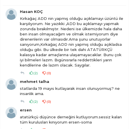
Hasan KOÇ
Kırkağaç ADD nin yapmış olduğu açıklamayı üzüntü ile
karşılıyorum. Ne yazıkki ,ADD bu açıklamayı yapmak
zorunda bırakılmıştır. Nedeni ise ülkemizde hala daha
ben insan olmayacağım ve olmak istemiyorum diye
direnenlerin var olmasıdır.Ama şunu unutuyorlar
sanıyorum,Kırkağaç ADD nin yapmış olduğu açıkladsa
olduğu gibi. Bu ülkede bir tek dahi ATATÜRKÇÜ
kalasıya kadar amaçlarına ulaşamayacaklar. Bunu çok
iyi bilmeleri lazım. Bıgünısrarla reddettikleri yarın
kendilerine de lazım olacak. Saygılar.
(
2
)
(
0
)
mehmet talha
statlarda 19 mayıs kutlayarak insan olunuyormuş? ne
insanlık ama.
(
2
)
(
0
)
ersen
atatürkçü düşünce derneğini kutluyorum.sessiz kalan
tüm kurulusları kınıyorum ersen-soma