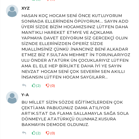
XYZ
HASAN KOÇ HOCAM SENİ ÖNCE KUTLUYORUM
SONRADA ELLERİNDEN ÖPÜYORUM.... SAYIN ADD
ÜYERİ SİZDE BİZİM HOCAMIZSINIZ LÜTFEN DAHA
MANTIKLI HAREKET ETMYE VE AÇIKLAMA
YAPMAYA DAVET EDİYORUM SİZ GERCEKÇİ OLUN
SİZNDE ELLERİNİZDEN ÖPERİZ SİZDE
MUALLİMSİNİZ ÇÜNKÜ .İNANCINIZ BENİ ALKADAR
ETMEZ BİZ F.SULTAN MEHMET İN TORUNLARIYOZ
ULU ÖNDER ATATÜRK ÜN ÇOCUKLARIYIZ LÜTFEN
AMA EL ELE HEP BİRLİKTE DAHA İYİ YE SAYIN
NEVZAT HOCAM SENİ ÇOK SEVERİM SEN AKILLI
İNSANSIN LÜTFEN HOCAM SAYGILARR...
(
2
)
(
0
)
Y-A
BU MİLLET SİZİN SÖZDE EĞİTİMCİLERDEN ÇOK
ÇEKTİ.AMA PABUCUNUZ DAMA ATILIYOR
ARTIK.STAT DA FLAMA SALLAMAYLA SAĞA SOLA
DÖNMEYLE ATATÜRKÇÜ OLUNMAZ.KUSURA
BAKMAYIN DEMODE OLDUNUZ.
(
2
)
(
0
)