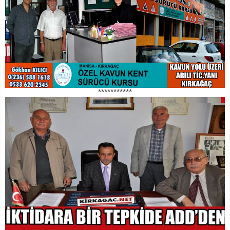
***********