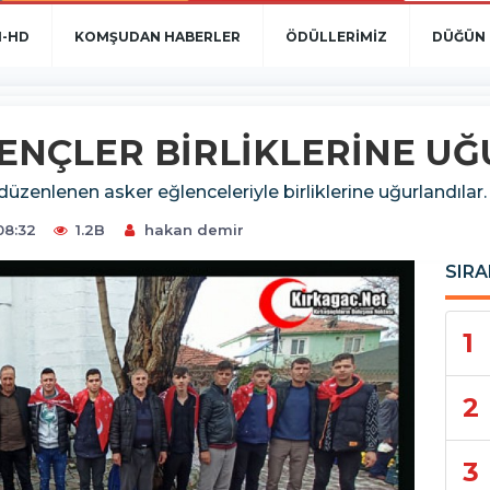
N-HD
KOMŞUDAN HABERLER
ÖDÜLLERİMİZ
DÜĞÜN 
ENÇLER BİRLİKLERİNE U
üzenlenen asker eğlenceleriyle birliklerine uğurlandılar.
08:32
1.2B
hakan demir
SIRA
1
2
3