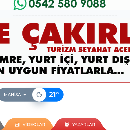
------------------------------------------------------------------------
21
°
MANISA
VİDEOLAR
YAZARLAR