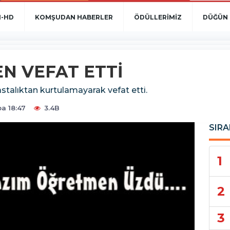
N-HD
KOMŞUDAN HABERLER
ÖDÜLLERİMİZ
DÜĞÜN 
N VEFAT ETTİ
stalıktan kurtulamayarak vefat etti.
a 18:47
3.4B
SIRA
1
2
3