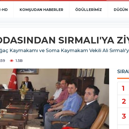
N-HD
KOMŞUDAN HABERLER
ÖDÜLLERİMİZ
DÜĞÜN 
DASINDAN SIRMALI'YA Z
kağaç Kaymakamı ve Soma Kaymakam Vekili Ali Sırmalı'yı
:59
1.5B
SIRA
1
2
3