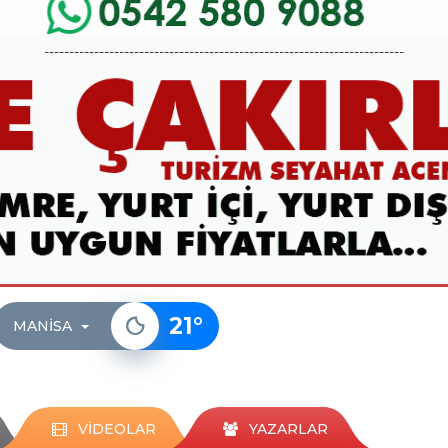
------------------------------------------------------------------------
21
°
MANISA
VİDEOLAR
YAZARLAR