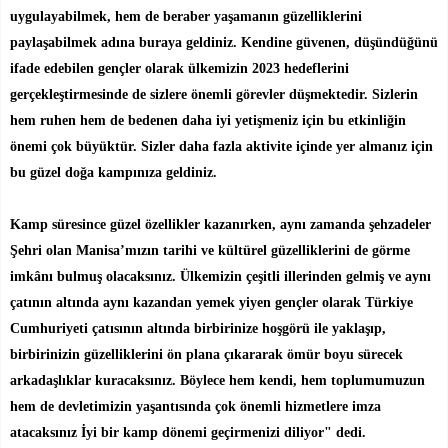
uygulayabilmek, hem de beraber yaşamanın güzelliklerini
paylaşabilmek adına buraya geldiniz. Kendine güvenen, düşündüğünü
ifade edebilen gençler olarak ülkemizin 2023 hedeflerini
gerçekleştirmesinde de sizlere önemli görevler düşmektedir. Sizlerin
hem ruhen hem de bedenen daha iyi yetişmeniz için bu etkinliğin
önemi çok büyüktür. Sizler daha fazla aktivite içinde yer almanız için
bu güzel doğa kampınıza geldiniz.
Kamp süresince güzel özellikler kazanırken, aynı zamanda şehzadeler
Şehri olan Manisa’mızın tarihi ve kültürel güzelliklerini de görme
imkânı bulmuş olacaksınız. Ülkemizin çeşitli illerinden gelmiş ve aynı
çatının altında aynı kazandan yemek yiyen gençler olarak Türkiye
Cumhuriyeti çatısının altında birbirinize hoşgörü ile yaklaşıp,
birbirinizin güzelliklerini ön plana çıkararak ömür boyu sürecek
arkadaşlıklar kuracaksınız. Böylece hem kendi, hem toplumumuzun
hem de devletimizin yaşantısında çok önemli hizmetlere imza
atacaksınız İyi bir kamp dönemi geçirmenizi diliyor" dedi.