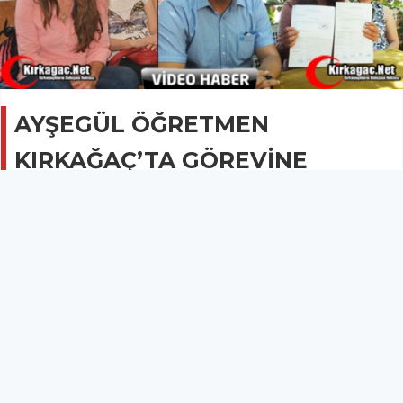
AYŞEGÜL ÖĞRETMEN
KIRKAĞAÇ’TA GÖREVİNE
BAŞLADI(VİDEO)
SİYASET
26 Haziran 2015 - 22:11
3.1B
Bir eyleme katıldığı gerekçesiyle Kırkağaç ilçesine
tayin edilen Beden Eğitimi öğretmeni Ayşegül Ersoy,
Gelenbe Şair Eşref İlköğretim Okulunda ki yeni
görevine başladı.