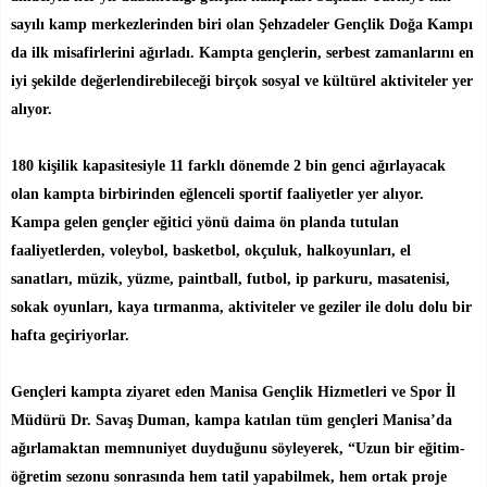
sayılı kamp merkezlerinden biri olan Şehzadeler Gençlik Doğa Kampı
da ilk misafirlerini ağırladı. Kampta gençlerin, serbest zamanlarını en
iyi şekilde değerlendirebileceği birçok sosyal ve kültürel aktiviteler yer
alıyor.
180 kişilik kapasitesiyle 11 farklı dönemde 2 bin genci ağırlayacak
olan kampta birbirinden eğlenceli sportif faaliyetler yer alıyor.
Kampa gelen gençler eğitici yönü daima ön planda tutulan
faaliyetlerden, voleybol, basketbol, okçuluk, halkoyunları, el
sanatları, müzik, yüzme, paintball, futbol, ip parkuru, masatenisi,
sokak oyunları, kaya tırmanma, aktiviteler ve geziler ile dolu dolu bir
hafta geçiriyorlar.
Gençleri kampta ziyaret eden Manisa Gençlik Hizmetleri ve Spor İl
Müdürü Dr. Savaş Duman, kampa katılan tüm gençleri Manisa’da
ağırlamaktan memnuniyet duyduğunu söyleyerek, “Uzun bir eğitim-
öğretim sezonu sonrasında hem tatil yapabilmek, hem ortak proje