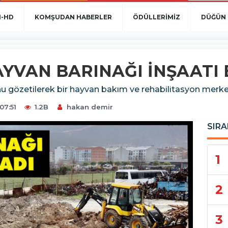
N-HD
KOMŞUDAN HABERLER
ÖDÜLLERİMİZ
DÜĞÜN 
YVAN BARINAĞI İNŞAATI 
 gözetilerek bir hayvan bakım ve rehabilitasyon merkez
07:51
1.2B
hakan demir
SIRA
1
2
3