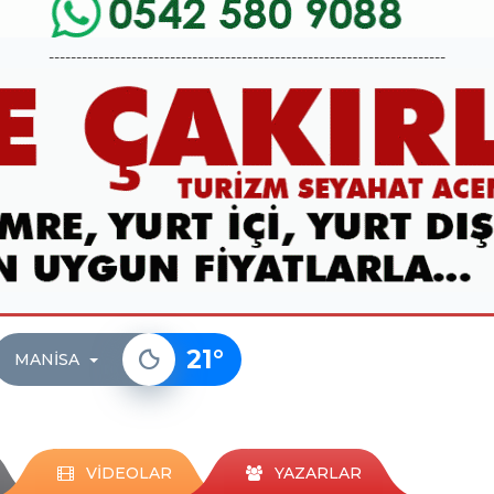
------------------------------------------------------------------------
21
°
MANISA
VİDEOLAR
YAZARLAR