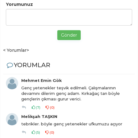
Yorumunuz
Gönder
< Yorumlar>
YORUMLAR
Mehmet Emin Gök
Genç yetenekler teşvik edilmeli. Çalışmalarının
devamını dilerim genç adam. Kırkağaç tan böyle
gençlerin çıkması gurur verici.
(
7
)
(
0
)
Melikşah TAŞKIN
tebrikler. böyle genç yetenekler ufkumuzu açıyor
(
5
)
(
0
)