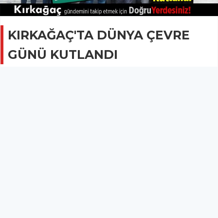
KIRKAĞAÇ'TA DÜNYA ÇEVRE
GÜNÜ KUTLANDI
GÜNCEL
06 Haziran 2017 - 08:58
1.8B
5 Haziran Dünya Çevre Günü, Kırkağaç'ta sade bir
törenle kutlandı.
KIRKAĞAÇ'TA DÜNYA ÇEVRE GÜNÜ KUTLANDI
5 Haziran Dünya Çevre Günü, Kırkağaç'ta sade bir törenle kutlandı.
Kırkağaç Belediyesi önünde düzenlenen etkinliğe Kırkağaç Belediye
Başkan Yardımcısı Mehmet Emin Güngör, Yazı İşleri Müdürü Mustafa