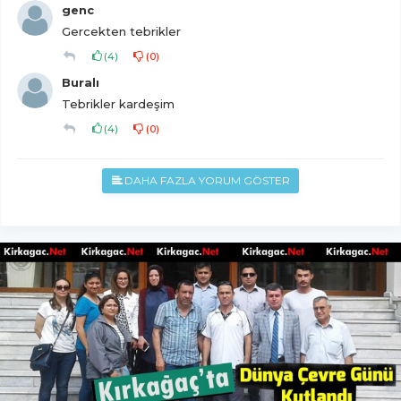
genc
Gercekten tebrikler
(
4
)
(
0
)
Buralı
Tebrikler kardeşim
(
4
)
(
0
)
DAHA FAZLA YORUM GÖSTER