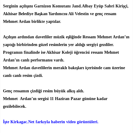
Serginin açılışını Garnizon Komutanı Jand.Albay Eyüp Sabri Kirişçi,
Akhisar Belediye Başkan Yardımcısı Ali Velestin ve genç ressam
Mehmet Ardan birlikte yaptılar.
Açılışın ardından davetliler müzik eşliğinde Ressam Mehmet Ardan’ın
yaptığı birbirinden güzel resimlerin yer aldığı sergiyi gezdiler.
Programın finalinde ise Akhisar Koleji öğrencisi ressam Mehmet
Ardan’ın canlı performansı vardı.
Mehmet Ardan davetlilerin meraklı bakışları içerisinde cam üzerine
canlı canlı resim çizdi.
Genç ressamın çizdiği resim büyük alkış aldı.
Mehmet Ardan’ın sergisi 11 Haziran Pazar gününe kadar
gezilebilecek.
İşte Kirkagac.Net farkıyla haberin video görüntüleri.