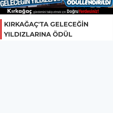
KIRKAĞAÇ'TA GELECEĞİN
YILDIZLARINA ÖDÜL
SPOR
28 Temmuz 2017 - 08:01
1.7B
Spor müsabakalarında başarılı olup, dereceye giren
Kırkağaçlı öğrencilere Kaymakam Cengizhan Yılmaz
tarafından ödül verildi.
KIRKAĞAÇ'TA GELECEĞİN YILDIZLARINA ÖDÜL
15 Temmuz Demokrasi Şehitlerini Anma, Demokrasi ve Milli Birlik
Günü Programı Etkinlikleri kapsamında yapılan spor