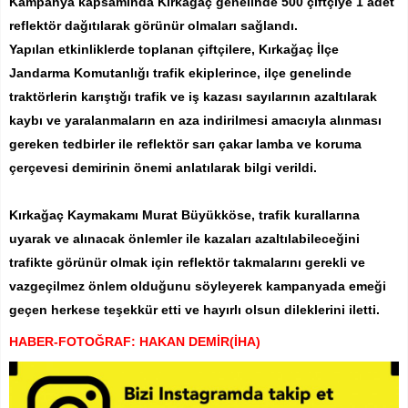
Kampanya kapsamında Kırkağaç genelinde 500 çiftçiye 1 adet
reflektör dağıtılarak görünür olmaları sağlandı.
Yapılan etkinliklerde toplanan çiftçilere, Kırkağaç İlçe
Jandarma Komutanlığı trafik ekiplerince, ilçe genelinde
traktörlerin karıştığı trafik ve iş kazası sayılarının azaltılarak
kaybı ve yaralanmaların en aza indirilmesi amacıyla alınması
gereken tedbirler ile reflektör sarı çakar lamba ve koruma
çerçevesi demirinin önemi anlatılarak bilgi verildi.
Kırkağaç Kaymakamı Murat Büyükköse, trafik kurallarına
uyarak ve alınacak önlemler ile kazaları azaltılabileceğini
trafikte görünür olmak için reflektör takmalarını gerekli ve
vazgeçilmez önlem olduğunu söyleyerek kampanyada emeği
geçen herkese teşekkür etti ve hayırlı olsun dileklerini iletti.
HABER-FOTOĞRAF: HAKAN DEMİR(İHA)