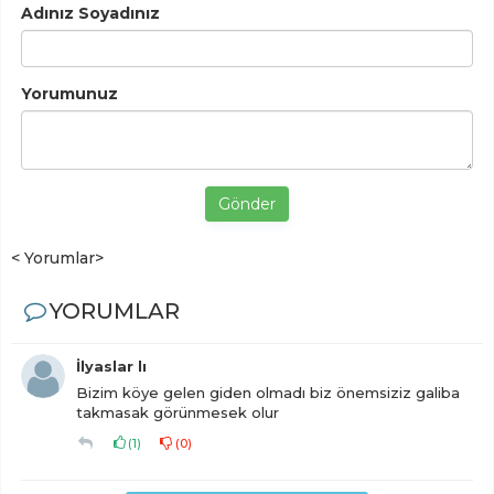
Adınız Soyadınız
Yorumunuz
Gönder
< Yorumlar>
YORUMLAR
İlyaslar lı
Bizim köye gelen giden olmadı biz önemsiziz galiba
takmasak görünmesek olur
(
1
)
(
0
)